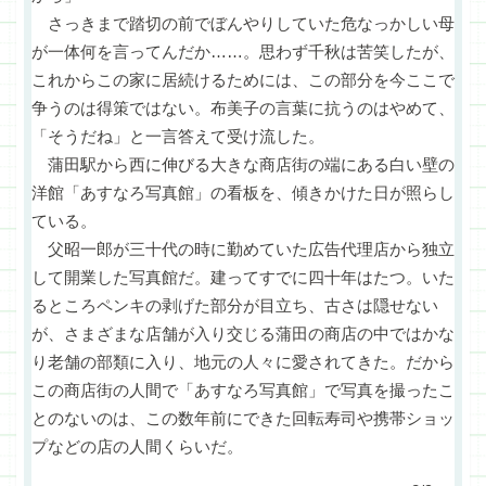
さっきまで踏切の前でぼんやりしていた危なっかしい母
が一体何を言ってんだか……。思わず千秋は苦笑したが、
これからこの家に居続けるためには、この部分を今ここで
争うのは得策ではない。布美子の言葉に抗うのはやめて、
「そうだね」と一言答えて受け流した。
蒲田駅から西に伸びる大きな商店街の端にある白い壁の
洋館「あすなろ写真館」の看板を、傾きかけた日が照らし
ている。
父昭一郎が三十代の時に勤めていた広告代理店から独立
して開業した写真館だ。建ってすでに四十年はたつ。いた
るところペンキの剥げた部分が目立ち、古さは隠せない
が、さまざまな店舗が入り交じる蒲田の商店の中ではかな
り老舗の部類に入り、地元の人々に愛されてきた。だから
この商店街の人間で「あすなろ写真館」で写真を撮ったこ
とのないのは、この数年前にできた回転寿司や携帯ショッ
プなどの店の人間くらいだ。