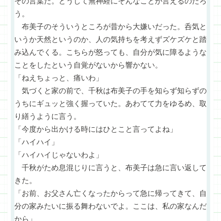
その言葉だ。どうして無神経にそんなことが言えるのだろ
う。
布美子のそういうところが昔から大嫌いだった。呑気と
いうか天然というのか、人の気持ちを考えずズケズケと踏
み込んでくる。こちらが怒っても、自分が気に障るような
ことをしたという自覚がないから響かない。
「ねえちょっと、痛いわ」
気づくと家の前で、千秋は布美子の手を知らず知らずの
うちにギュッと強く握っていた。あわてて力をゆるめ、取
り繕うように言う。
「今度から出かける時にはひとこと言ってよね」
「ハイハイ」
「ハイハイじゃないわよ」
千秋がため息混じりに言うと、布美子は急に言い返して
きた。
「お前、お父さん亡くなったからって急に帰ってきて、自
分の家みたいに振る舞わないでよ。ここは、私の家なんだ
から」