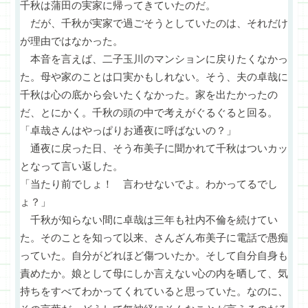
千秋は蒲田の実家に帰ってきていたのだ。
だが、千秋が実家で過ごそうとしていたのは、それだけ
が理由ではなかった。
本音を言えば、二子玉川のマンションに戻りたくなかっ
た。母や家のことは口実かもしれない。そう、夫の卓哉に
千秋は心の底から会いたくなかった。家を出たかったの
だ、とにかく。千秋の頭の中で考えがぐるぐると回る。
「卓哉さんはやっぱりお通夜に呼ばないの？」
通夜に戻った日、そう布美子に聞かれて千秋はついカッ
となって言い返した。
「当たり前でしょ！ 言わせないでよ。わかってるでし
ょ？」
千秋が知らない間に卓哉は三年も社内不倫を続けてい
た。そのことを知って以来、さんざん布美子に電話で愚痴
っていた。自分がどれほど傷ついたか。そして自分自身も
責めたか。娘として母にしか言えない心の内を晒して、気
持ちをすべてわかってくれていると思っていた。なのに、