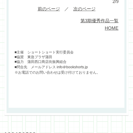
2/9
前のページ
／
次のページ
第3期優秀作品一覧
HOME
■主催 ショートショート実行委員会
■協賛 東急プラザ蒲田
■協力 蒲田西口商店街振興組合
■問合先 メールアドレス
info＠bookshorts.jp
※お電話でのお問い合わせは受け付けておりません。