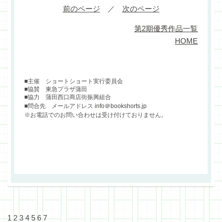
前のページ
／
次のページ
第2期優秀作品一覧
HOME
■主催 ショートショート実行委員会
■協賛 東急プラザ蒲田
■協力 蒲田西口商店街振興組合
■問合先 メールアドレス
info＠bookshorts.jp
※お電話でのお問い合わせは受け付けておりません。
1
2
3
4
5
6
7