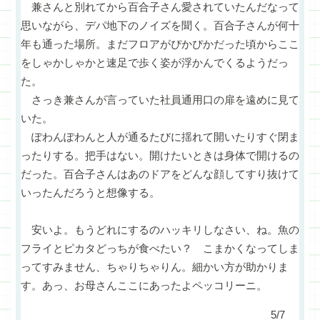
兼さんと別れてから百合子さん愛されていたんだなって
思いながら、デパ地下のノイズを聞く。百合子さんが何十
年も通った場所。まだフロアがぴかぴかだった頃からここ
をしゃかしゃかと速足で歩く姿が浮かんでくるようだっ
た。
さっき兼さんが言っていた社員通用口の扉を遠めに見て
いた。
ぽわんぽわんと人が通るたびに揺れて開いたりすぐ閉ま
ったりする。把手はない。開けたいときは身体で開けるの
だった。百合子さんはあのドアをどんな顔してすり抜けて
いったんだろうと想像する。
安いよ。もうどれにするのハッキリしなさい、ね。魚の
フライとピカタどっちが食べたい？ こまかくなってしま
ってすみません、ちゃりちゃりん。細かい方が助かりま
す。あっ、お母さんここにあったよペッコリーニ。
5/7