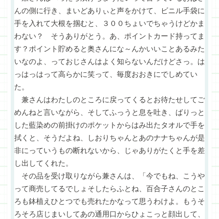
んの側に行き、まいどありぃと声をかけて、ビニル手袋に
手を入れて大根を掴むと、３００ちょいでちゃうけどかま
わない？ そうありがとう。あ、ポイントカード持ってま
す？ポイント貯めると奥さんにな～んかいいことあるみた
いなのよ、っておじさんはよく知らないんだけどさっ。は
っはっはって高らかに笑って、毎度おおきにでしめてい
た。
兼さんはわたしのところに戻ってくるとお待たせしてご
めんねと言いながら、そしてふっうと息を吐き、ばりっと
した藍染めの前掛けのポケットからはみ出たタオルで手を
拭くと、そうだよね、しおりちゃんとあのナナちゃんが是
非にっていうもの断れないから、じゃありがたくと手を差
し出してくれた。
その品を受け取りながら兼さんは、「今でもね、こうや
って商売してるでしょそしたらふとね、百合子さんのとこ
ろも鉢植えひとつでも売れたかなって思うわけよ。もうそ
ろそろ店じまいしてあの通用口からひょこっと顔出して、