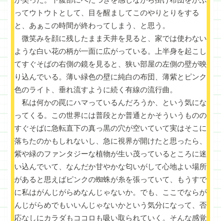
ってウトウトとして、目を醒ましてこのやりとりをする
と、あぁこの時間が終わってしまう、と思う。
微笑みを顔に残したまま天井を見ると、家では使わない
ような白い花の柄が一面に広がっている。上半身を起こし
てすぐそばの右側の鏡を見ると、狭い部屋の左側の壁が映
り込んでいる。薄い緑色の壁に純白の布団、薄紫とピンク
色のライト、垂れ流すように続く有線の流行曲。
私は何かの罠にハマっているんだろうか、という気にな
ってくる。この世界には普段とか普通とかそういうものの
すぐそばに急転直下の真っ黒の穴が空いていて実はそこに
落ちたのかもしれないし、急に視界が開けたと思ったら、
紫や緑のファンタジーな植物が生い茂っているところに迷
い込んでいて、なんだか甘やかな匂いがして心地よい場所
があると思えばピンクの蜘蛛が糸を張っていて、もうすで
に私はがんじがらめなんじゃないか。でも、ここでならが
んじがらめでもいいんじゃないかという気分になって、否
応なしにカラダもココロも吸い取られていく。そんな感覚