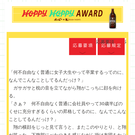
応募要項
応募
「何不自由なく普通に女子大生やって卒業するってのに、
なんでこんなことしてるんだっけ？」
ガサガサと枕の音を立てながら翔がこっちに顔を向け
る。
「さぁ？ 何不自由なく普通に会社員やって30歳半ばの
くせに充分すぎるくらいの昇格してるのに、なんでこんな
ことしてるんだっけ？」
翔の横顔をじっと見て言うと、またこのやりとり、と翔
が笑った。下腹部にべたつきを感じながら掛け布団をかぶ