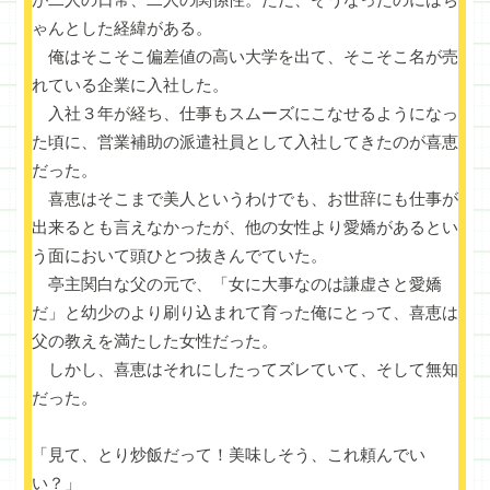
ゃんとした経緯がある。
俺はそこそこ偏差値の高い大学を出て、そこそこ名が売
れている企業に入社した。
入社３年が経ち、仕事もスムーズにこなせるようになっ
た頃に、営業補助の派遣社員として入社してきたのが喜恵
だった。
喜恵はそこまで美人というわけでも、お世辞にも仕事が
出来るとも言えなかったが、他の女性より愛嬌があるとい
う面において頭ひとつ抜きんでていた。
亭主関白な父の元で、「女に大事なのは謙虚さと愛嬌
だ」と幼少のより刷り込まれて育った俺にとって、喜恵は
父の教えを満たした女性だった。
しかし、喜恵はそれにしたってズレていて、そして無知
だった。
「見て、とり炒飯だって！美味しそう、これ頼んでい
い？」