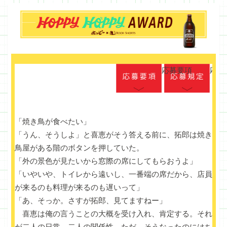
応募要項
応募
「焼き鳥が食べたい」
「うん、そうしよ」と喜恵がそう答える前に、拓郎は焼き
鳥屋がある階のボタンを押していた。
「外の景色が見たいから窓際の席にしてもらおうよ」
「いやいや、トイレから遠いし、一番端の席だから、店員
が来るのも料理が来るのも遅いって」
「あ、そっか。さすが拓郎、見てますねー」
喜恵は俺の言うことの大概を受け入れ、肯定する。それ
が二人の日常、二人の関係性。ただ、そうなったのにはち