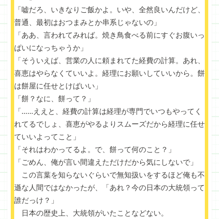
「嘘だろ、いきなりご飯かよ。いや、全然良いんだけど、
普通、最初はおつまみとか串系じゃないの」
「ああ、言われてみれば。焼き鳥食べる前にすぐお腹いっ
ぱいになっちゃうか」
「そういえば、営業の人に頼まれてた経費の計算。あれ、
喜恵はやらなくていいよ。経理にお願いしていいから。餅
は餅屋に任せとけばいい」
「餅？なに、餅って？」
「……ええと、経費の計算は経理が専門でいつもやってく
れてるでしょ、喜恵がやるよりスムーズだから経理に任せ
ていいよってこと」
「それはわかってるよ。で、餅って何のこと？」
「ごめん、俺が言い間違えただけだから気にしないで」
この言葉を知らないぐらいで無知扱いをするほど俺も不
遜な人間ではなかったが、「あれ？今の日本の大統領って
誰だっけ？」
日本の歴史上、大統領がいたことなどない。