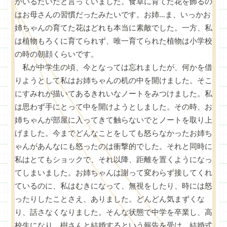
がいるたいだと言っていました。食卓に育てた花を飾るの
はお母さんの習慣だったみたいです。お姉…ま、いっかお
姉ちゃんの育てた花はどれも本当に素敵でした。一方、私
は植物もろくに育てられず、唯一育てられた植物は小学校
の時の朝顔くらいです。
私が中学生の頃、今となっては忘れましたが、何かを借
りようとして私はお姉ちゃんの机の中を開けました。そこ
にすみれが描いてあるきれいなノートをみつけました。私
は思わず手にとって中を開けようとしました。その時、お
姉ちゃんが部屋に入ってきて触らないでとノートを取り上
げました。今までどんなことをしても怒らなかったお姉ち
ゃんがあんなにも怒ったのは衝撃的でした。それと同時に
私はとてもショックで、それ以降、距離を置くようになっ
てしまいました。お姉ちゃんは謝って変わらず接してくれ
ているのに、私はむきになって、無視をしたり、時には怒
ったりしたことさえ、ありました。どんどん気まずくな
り、話さなくなりました。そんな状態で中学を卒業し、高
校生になり、樹さんと結婚するという報告を受け、結婚式