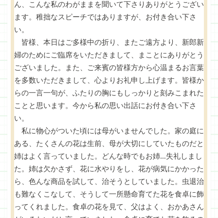
ん、こんな私のわがままを聞いて下さりありがとうござい
ます。稚拙なスピーチではありますが、お付き合い下さ
い。
皆様、本日はご多様中の折り、またご遠方より、新郎新
婦のためにご臨席をいただきまして、まことにありがとう
ございました。また、ご来賓の皆様方から心温まるお言葉
を多数いただきまして、心よりお礼申し上げます。皆様か
らの一言一句が、ふたりの胸にもしっかりと刻みこまれた
ことと思います。今から私の思い出話にお付き合い下さ
い。
私に物心がついた頃には母がいませんでした。家の庭に
ある、たくさんの花は生前、母が大切にしていたものだと
姉はよく言っていました。どんな時でもお姉…失礼しまし
た。姉は欠かさず、花に水やりをし、花が病気にかかった
ら、色んな商品を試して、治そうとしていました。虫退治
も難なくこなして、そうして一所懸命育てた花を食卓に飾
ってくれました。食卓の花を見て、父はよく、おかあさん