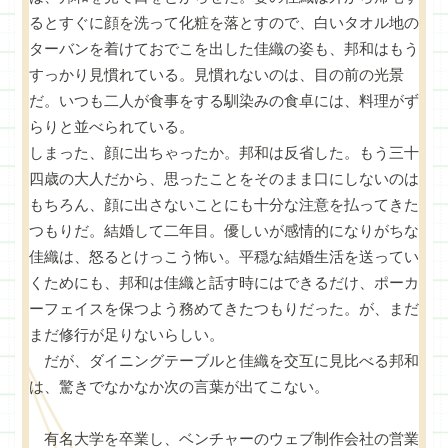
るとすぐに顔を洗って化粧を落とすので、白いタオル地の
ターバンを着けておでこを出した佳織の姿も、邦和はもう
すっかり見慣れている。見慣れないのは、目の前の光景
だ。いつも二人が食事をする馴染みの食卓には、料理がず
らりと並べられている。
しまった、顔に出ちゃったか。邦和は反省した。もう三十
四歳の大人だから、思ったことをそのまま口にしないのは
もちろん、顔に出さないことにも十分な注意を払ってきた
つもりだ。結婚して二年目。優しいが感情的になりがちな
佳織は、怒るとけっこう怖い。平穏な結婚生活を送ってい
くためにも、邦和は佳織と話す時にはできるだけ、ポーカ
ーフェイスを保つよう務めてきたつもりだった。が、まだ
まだ修行が足りないらしい。
だが、ダイニングテーブルと佳織を交互に見比べる邦和
は、驚きでなかなか次の言葉が出てこない。
有名大学を卒業し、ベンチャーのウェブ制作会社の営業