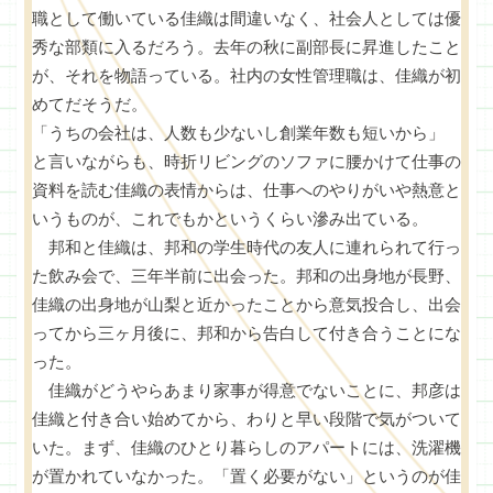
職として働いている佳織は間違いなく、社会人としては優
秀な部類に入るだろう。去年の秋に副部長に昇進したこと
が、それを物語っている。社内の女性管理職は、佳織が初
めてだそうだ。
「うちの会社は、人数も少ないし創業年数も短いから」
と言いながらも、時折リビングのソファに腰かけて仕事の
資料を読む佳織の表情からは、仕事へのやりがいや熱意と
いうものが、これでもかというくらい滲み出ている。
邦和と佳織は、邦和の学生時代の友人に連れられて行っ
た飲み会で、三年半前に出会った。邦和の出身地が長野、
佳織の出身地が山梨と近かったことから意気投合し、出会
ってから三ヶ月後に、邦和から告白して付き合うことにな
った。
佳織がどうやらあまり家事が得意でないことに、邦彦は
佳織と付き合い始めてから、わりと早い段階で気がついて
いた。まず、佳織のひとり暮らしのアパートには、洗濯機
が置かれていなかった。「置く必要がない」というのが佳