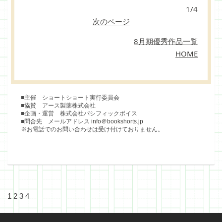
1/4
次のページ
8月期優秀作品一覧
HOME
■主催 ショートショート実行委員会
■協賛 アース製薬株式会社
■企画・運営 株式会社パシフィックボイス
■問合先 メールアドレス
info＠bookshorts.jp
※お電話でのお問い合わせは受け付けておりません。
1
2
3
4