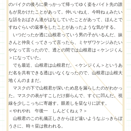
のバイクの後ろに乗っかって帰ってゆく姿をバイト先の誰
もが見かけたことがあって。仲いいねえ、今時ねぇみたい
な話をおばさん達がはなしていたことがあって、ほんとで
すねぐらいの返事をしたことがあったような気がする。
いつだったか透に山根君っていう男の子がいるんだ、妹
さんと仲良くってさって言ったら、ミヤザワケンジみたい
やなって言ったので、透との間では山根君は＜ケンジくん
＞になっていた。
でも最近、山根君は山根君だ。＜ケンジくん＞というあ
だ名を共有できる透はいなくなったので、山根君は山根大
地くんのままだ。
マスクの下で山根君が深いため息を漏らしたのがわかっ
た。マスクの表がすこしだけ膨らんで、すぐに凹んだ。視
線を少しこっちに寄越す。眼差しを栞なりに訳す。
＜やれやれ 午後一 しんどくねぇ？＞
山根君のこの礼儀正しさからほど遠いようなぶっきらぼ
うさに、時々栞は救われる。