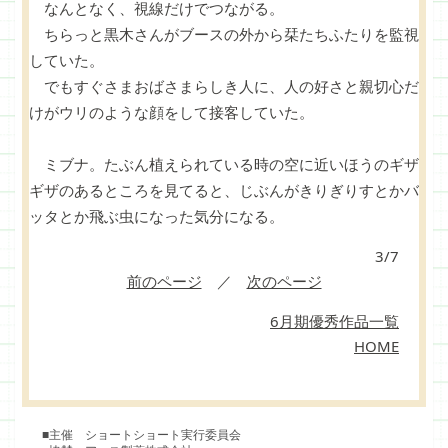
なんとなく、視線だけでつながる。
ちらっと黒木さんがブースの外から栞たちふたりを監視
していた。
でもすぐさまおばさまらしき人に、人の好さと親切心だ
けがウリのような顔をして接客していた。
ミブナ。たぶん植えられている時の空に近いほうのギザ
ギザのあるところを見てると、じぶんがきりぎりすとかバ
ッタとか飛ぶ虫になった気分になる。
3/7
前のページ
／
次のページ
6月期優秀作品一覧
HOME
■主催 ショートショート実行委員会