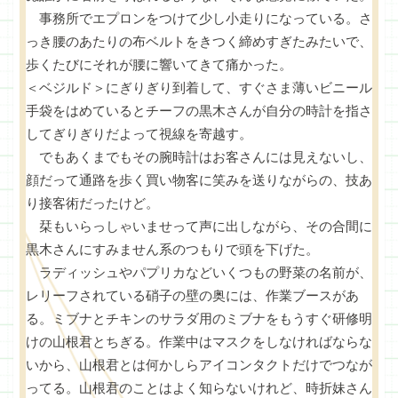
事務所でエプロンをつけて少し小走りになっている。さ
っき腰のあたりの布ベルトをきつく締めすぎたみたいで、
歩くたびにそれが腰に響いてきて痛かった。
＜ベジルド＞にぎりぎり到着して、すぐさま薄いビニール
手袋をはめているとチーフの黒木さんが自分の時計を指さ
してぎりぎりだよって視線を寄越す。
でもあくまでもその腕時計はお客さんには見えないし、
顔だって通路を歩く買い物客に笑みを送りながらの、技あ
り接客術だったけど。
栞もいらっしゃいませって声に出しながら、その合間に
黒木さんにすみません系のつもりで頭を下げた。
ラディッシュやパプリカなどいくつもの野菜の名前が、
レリーフされている硝子の壁の奥には、作業ブースがあ
る。ミブナとチキンのサラダ用のミブナをもうすぐ研修明
けの山根君とちぎる。作業中はマスクをしなければならな
いから、山根君とは何かしらアイコンタクトだけでつなが
ってる。山根君のことはよく知らないけれど、時折妹さん