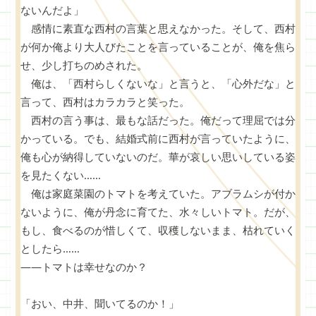
ないんだよ」
感情に素直な西村の言葉と思えなかった。そして、西村
が何か俺より大人びたことを言っていることが、俺を焦ら
せ、少し打ちのめされた。
俺は、「西村らしくないな」と言うと、「心外だな」と
言って、西村はカラカラと笑った。
西村の言う事は、最もな話だった。俺だって理屈では分
かっている。でも、結婚式前に西村が言っていたように、
俺も心が納得していないのだ。華が哀しい思いしている姿
を見たくない……
俺は家庭菜園のトマトを考えていた。アブラムシが付か
ないように、俺が丹念に育てた、水々しいトマト。だが、
もし、食べるのが惜しくて、収穫しないまま、枯れていく
としたら……
――トマトは幸せなのか？
「おい、中井、聞いてるのか！」