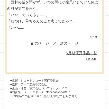
西村の話を聞かず、いつの間にか物思いしていた俺に、
西村が文句を言う。
「いや、聞いてるよ……」
「嘘つけ、華ちゃんのこと考えてたろ？」
「いや……」
7/10
前のページ
／
次のページ
6月期優秀作品一覧
HOME
■主催 ショートショート実行委員会
■協賛 アース製薬株式会社
■企画・運営 株式会社パシフィックボイス
■問合先 メールアドレス
info＠bookshorts.jp
※お電話でのお問い合わせは受け付けておりません。