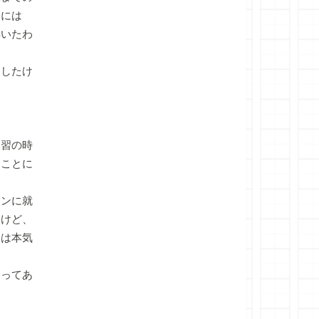
間には
解いたわ
したけ
習の時
なことに
ンに就
たけど、
つは本気
ってあ