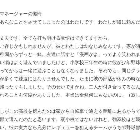
ージャーの懺悔
あんなことをさせてしまったのはわたしです。わたしが彼に頼ん
丈夫です。全てを打ち明ける覚悟はできてますから。
ご存じかもしれませんが、彼とわたしは幼なじみなんです。家が
稚園からずっと一緒。友達に話すと「漫画かよ」ってよく笑われ
い頃はよく遊んでいましたけど、小学校三年生の時に彼が少年野球
ってからは一緒に遊ぶこともなくなりました。それでも、同じク
が多くて疎遠にはなりませんでした。たまに彼の部活が休みの時
帰ったりもしました。そのせいですかね、二人が付き合ってるな
れることも何度かありました。本当は全然何にもないのに。（寂
しがこの高校を選んだのは家から自転車で通える距離にあるからで
部で選んだのだと思います。弱小校ではないけれど、強豪校ほど
い。彼の実力なら充分にレギュラーを狙えるチームがうちの野球