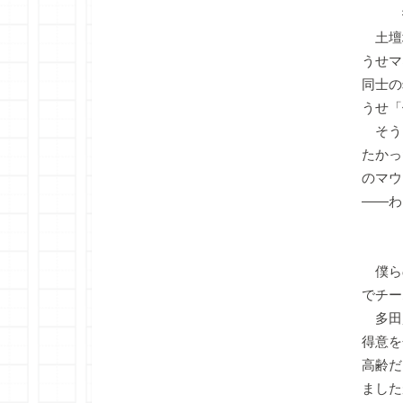
投
土壇
うせマ
同士の
うせ「
そう
たかっ
のマウ
――
キャ
僕ら
でチー
多田
得意を
高齢だ
ました