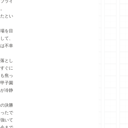
フライ
る。
たとい
場を目
うして、
れは不幸
落とし
ですぐに
彼も焦っ
た甲子園
れが冷静
の決勝
あったで
。強いて
た今まで