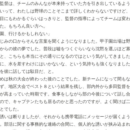
監督は、チームのみんなが本来持っていた力を引き出しているよう
いって、わたしは野球のことそこまで詳しくわからないですけど
目にもわかるぐらいはっきりと、監督の指導によってチームは変
た。もちろん良い方へ。
園、行けるかもしれない」
じみの口からそんな言葉を聞くようになりました。甲子園出場は野
からの彼の夢でした。普段は嘘をつくぐらいなら沈黙を選ぶほど
と、こちらも本当にその通りになるのではという気がしてきまし
に、水を差すわけにはいかないな、という気持ちも強くなりました
を彼に話しては駄目だ、と。
めは秋の大会が終わった後のことでした。新チームになって間も
ず、地区大会でベスト８という結果を残し、部内外から多田監督
が高まっていた時期です。食事をしながら部の今後について話し
ので、キャプテンたちも居るのかと思ったのですが、よく聞けば
とでした。
誘いは断りましたが、それからも携帯電話にメッセージが届くよう
。部活に関する事務的な連絡の合間に、個人的な誘いが挟み込ま