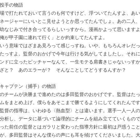
手の物語
場で打たれておいて言うのも何ですけど、浮ついてたんすよ、あい
ネージャーにいいとこ見せようとか思ってたんでしょ。あの二人
幼なじみで付き合ってるらしいっすから。漫画かよって思います
俺が甲子園に連れて行く」とか約束してたんすよ。
いう意味ではざまあ見ろって感じっすね。いや、もちろんオレだっ
たっすよ。監督のおかげで今年は行ける気がしてましたし。それ
ンドに立ったピッチャーなんて、一生モテる肩書きじゃないっす
わざと？ あのエラーが？ そんなことしてどうするんすか？
プテン（捕手）の物語
のチームが決勝まで進めたのは多田監督のおかげです。監督はたっ
ムをまとめ上げ、僕らをあそこまで勝てるようにしてくれたんで
監督の指導は、いわゆる〈熱血型〉とは違います。選手一人一人の
分析し、データに基づいて論理的にチームを組み立てていくもの
った前任の監督とはガラリと変わった指導方針に最初は戸惑うこ
が、多田監督はそんな僕らの声にも耳を傾けてくださいました。