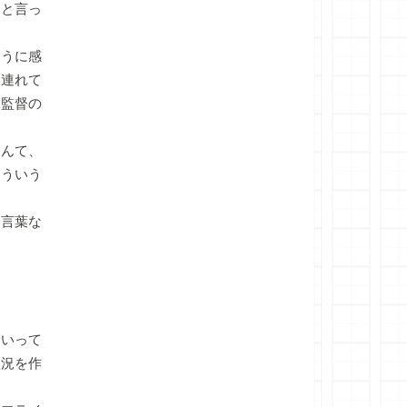
間と言っ
うに感
に連れて
、監督の
んて、
そういう
て言葉な
いって
状況を作