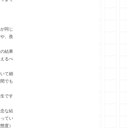
？
が同じ
いや、羨
の結果
考えるべ
いて細
の間でも
生です
念な結
張ってい
る態度）