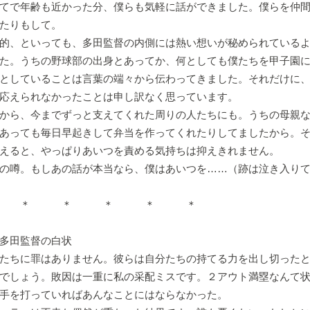
てで年齢も近かった分、僕らも気軽に話ができました。僕らを仲
たりもして。
的、といっても、多田監督の内側には熱い想いが秘められているよ
た。うちの野球部の出身とあってか、何としても僕たちを甲子園
としていることは言葉の端々から伝わってきました。それだけに
応えられなかったことは申し訳なく思っています。
から、今までずっと支えてくれた周りの人たちにも。うちの母親な
あっても毎日早起きして弁当を作ってくれたりしてましたから。
えると、やっぱりあいつを責める気持ちは抑えきれません。
の噂。もしあの話が本当なら、僕はあいつを……（跡は泣き入り
 ＊ ＊ ＊ ＊
監督の白状
たちに罪はありません。彼らは自分たちの持てる力を出し切ったと
でしょう。敗因は一重に私の采配ミスです。２アウト満塁なんて
手を打っていればあんなことにはならなかった。