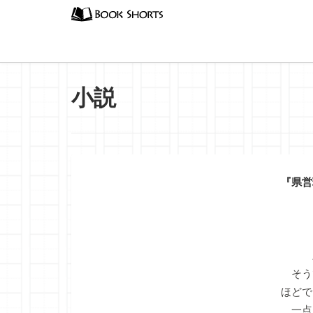
小説
『県営
三塁
そう
ほどで
一点