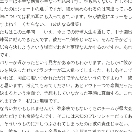
エラーは不幸な偶然が重なった結果です。誰も悪くない。たしかに
したのはショートの選手ですが、彼が責められるのは間違ってい
噂については私の耳にも入ってきています。彼が故意にエラーをし
すよね？ くだらない。（皮肉なる微笑）
たちはこの三年間――いえ、今までの野球人生を通して、甲子園出
練習に励んできたんです。彼だって例外じゃない。そんな子がど
試合を決しようという場面でわざと落球なんかするのですか。あ
です。
バリーが遅かったという見方があるのもわかります。たしかに彼が
ルを見失ったせいでランナーが二人還ってしまった。もしあそこ
いれば、同点に追いつかれただけで済んだというのですよね？ 
と思います。考えてもみてください。あとアウト一つで念願だっ
決まるという場面で、予想もしていなかった事態に直面する。こ
れますか？ 私には無理です。
な言い方かもしれませんが、強豪校でもないうちのチームが県大会
めただけでも奇跡なんです。そこには未知のプレッシャーだって
。そういうものに押しつぶされてしまったのは彼の責任じゃない
ら、彼を、いえ、チーム全員をそういう所まで連れて行けなかっ