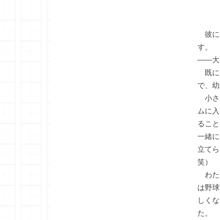
マネ
彼に
す。
――大
既に
で、幼
小さ
ムに入
ること
一緒に
立てら
笑）
わた
は野球
しくな
た。