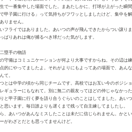
生で一番集中した場面でした。まあたしかに、打球が上がった瞬
で甲子園に行ける」って気持ちがフワッとしましたけど、集中を
ありません。
いフライではありました。あいつの声が飛んできたからつい譲りま
っぱりあれは俺が捕るべき球だった気がします。
手の物語
の守備はコミュニケーションが何より大事ですからね。その辺は練
点的にやってましたよ。それがよりにもよってあの場面で、あん
んて。
つとは中学の頃から同じチームです。高校ではお互い今のポジショ
レギュラーにもなれて。別に無二の親友ってほどの仲じゃなかっ
りと甲子園に行く夢を語り合うぐらいのことはしてました。あい
と思います。毎日誰よりも遅くまで残って自主練してましたし。
ら、あいつがあんなミスしたことは未だに信じられません。かとい
ーがわざとだとも思ってませんけど。