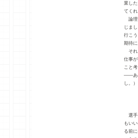
業した
てくれ
論理
じまし
行こう
期待に
それ
仕事が
こと考
――あ
し。）
＊
多田
選手
もいい
る前に