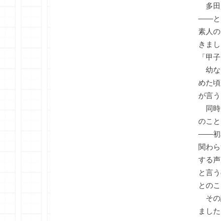
多田
――と
素人の
きまし
「甲子
幼な
めた頃
が言う
同時
のこと
――初
関わら
する声
と言う
とのこ
その
ました