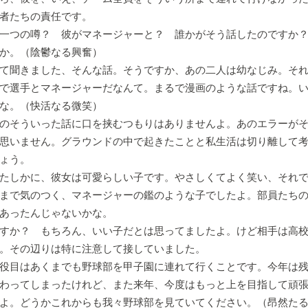
者たちの責任です。
一つの噂？ 彼がマネージャーと？ 誰かがそう話したのですか
か。（陰鬱なる興奮）
て聞きました、そんな話。そうですか、あの二人は幼なじみ。それ
で選手とマネージャーだなんて。まるで漫画のような話ですね。
な。（快活なる微笑）
のそういった話に口を挟むつもりはありませんよ。あのエラーがそ
思いません。グラウンドの中で起きたことと私生活は切り離して
ょう。
たしかに、彼女は可愛らしい子です。やさしくてよく笑い、それで
まで気のつく、マネージャーの鑑のような子でしたよ。部員たち
あったんじゃないかな。
すか？ もちろん、いい子だとは思ってましたよ。けど相手は高校
。その辺りは特に注意して接していました。
役目はあくまでも野球部を甲子園に連れて行くことです。今年は残
わってしまったけれど、また来年、今度はもっと上を目指して頑
よ。どうかこれからも我々野球部を見ていてください。（昂然た