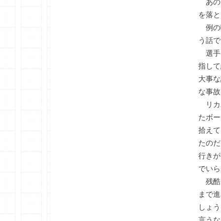
あの
を落と
例の
う話で
選手
指して
大事な
な事故
リカ
たボー
拾えて
たのだ
行きが
でいら
残酷
まで進
しょう
言うな