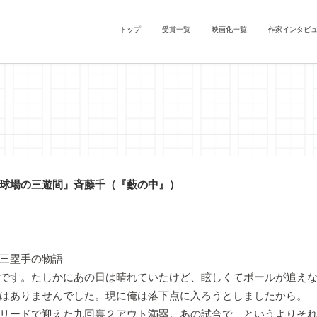
トップ
受賞一覧
映画化一覧
作家インタビ
球場の三遊間』斉藤千（『藪の中』）
手の物語
です。たしかにあの日は晴れていたけど、眩しくてボールが追えな
はありませんでした。現に俺は落下点に入ろうとしましたから。
リードで迎えた九回裏２アウト満塁。あの試合で、というよりそれ