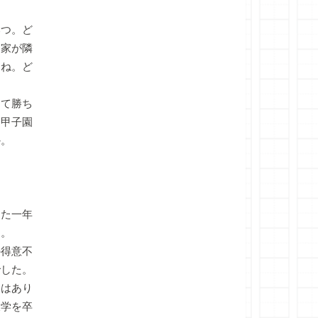
つ。ど
、家が隣
よね。ど
て勝ち
に甲子園
か。
た一年
す。
得意不
でした。
とはあり
大学を卒