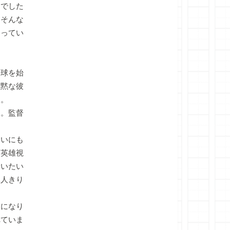
でした
、そんな
わってい
球を始
寡黙な彼
た。
。監督
ないにも
を英雄視
合いたい
二人きり
になり
れていま