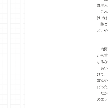
野球人
「これ
けでは
際ど
ど、や
二塁
内野
から重
なるな
あい
けて、
ぼんや
だった
だか
のエラ