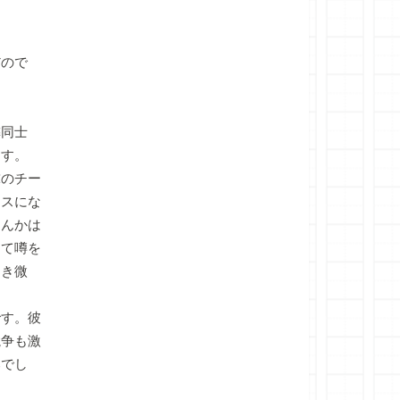
だので
隣同士
ます。
のチー
ラスにな
なんかは
んて噂を
しき微
す。彼
競争も激
部でし