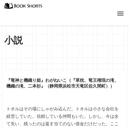
小説
『竜神と機織り姫』わがねいこ（『草枕、竜王権現の滝、
機織の滝、二本杉』（静岡県浜松市天竜区佐久間町））
トオルはその場にしゃがみ込んだ。トオルは小さな会社を
経営していた。信頼している仲間もいた。しかし、今は全
て失い、残ったのは返す当てのない借金だけだった。ここ