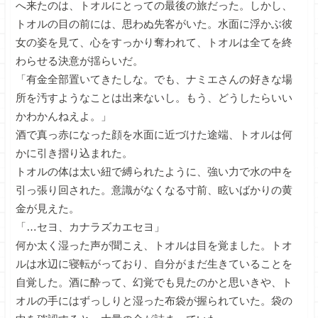
へ来たのは、トオルにとっての最後の旅だった。しかし、
トオルの目の前には、思わぬ先客がいた。水面に浮かぶ彼
女の姿を見て、心をすっかり奪われて、トオルは全てを終
わらせる決意が揺らいだ。
「有金全部置いてきたしな。でも、ナミエさんの好きな場
所を汚すようなことは出来ないし。もう、どうしたらいい
かわかんねえよ。」
酒で真っ赤になった顔を水面に近づけた途端、トオルは何
かに引き摺り込まれた。
トオルの体は太い紐で縛られたように、強い力で水の中を
引っ張り回された。意識がなくなる寸前、眩いばかりの黄
金が見えた。
「…セヨ、カナラズカエセヨ」
何か太く湿った声が聞こえ、トオルは目を覚ました。トオ
ルは水辺に寝転がっており、自分がまだ生きていることを
自覚した。酒に酔って、幻覚でも見たのかと思いきや、ト
オルの手にはずっしりと湿った布袋が握られていた。袋の