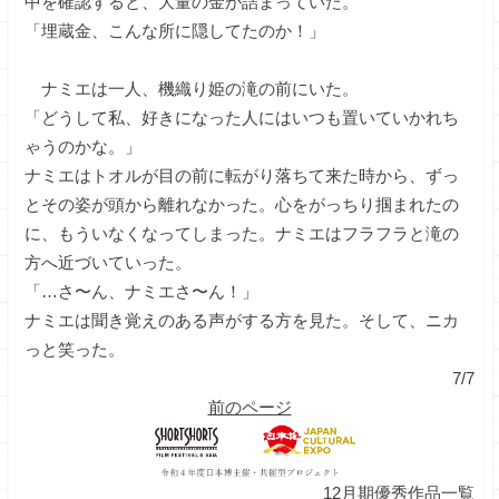
中を確認すると、大量の金が詰まっていた。
「埋蔵金、こんな所に隠してたのか！」
ナミエは一人、機織り姫の滝の前にいた。
「どうして私、好きになった人にはいつも置いていかれち
ゃうのかな。」
ナミエはトオルが目の前に転がり落ちて来た時から、ずっ
とその姿が頭から離れなかった。心をがっちり掴まれたの
に、もういなくなってしまった。ナミエはフラフラと滝の
方へ近づいていった。
「…さ〜ん、ナミエさ〜ん！」
ナミエは聞き覚えのある声がする方を見た。そして、ニカ
っと笑った。
7/7
前のページ
12月期優秀作品一覧