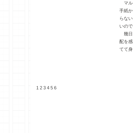
マル
手紙か
らない
いので
幾日
配を感
てて身
1
2
3
4
5
6