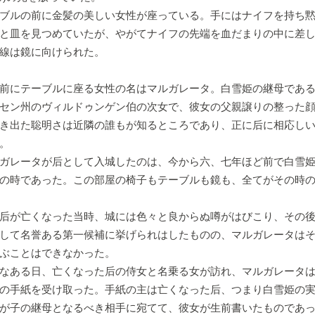
ブルの前に金髪の美しい女性が座っている。手にはナイフを持ち黙
と皿を見つめていたが、やがてナイフの先端を血だまりの中に差
線は鏡に向けられた。
前にテーブルに座る女性の名はマルガレータ。白雪姫の継母である
セン州のヴィルドゥンゲン伯の次女で、彼女の父親譲りの整った
き出た聡明さは近隣の誰もが知るところであり、正に后に相応し
。
ガレータが后として入城したのは、今から六、七年ほど前で白雪姫
の時であった。この部屋の椅子もテーブルも鏡も、全てがその時
后が亡くなった当時、城には色々と良からぬ噂がはびこり、その後
して名誉ある第一候補に挙げられはしたものの、マルガレータは
ぶことはできなかった。
なある日、亡くなった后の侍女と名乗る女が訪れ、マルガレータは
の手紙を受け取った。手紙の主は亡くなった后、つまり白雪姫の
が子の継母となるべき相手に宛てて、彼女が生前書いたものであ