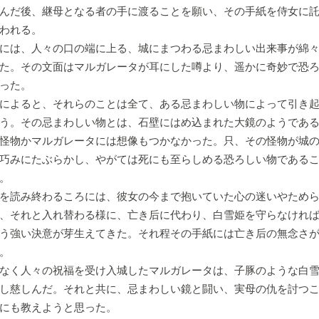
んだ後、継母となる者の手に渡ることを願い、その手紙を侍女に
われる。
には、人々の口の端に上る、城にまつわる忌まわしい出来事が綿々
た。その文面はマルガレータが耳にした噂より、遥かに奇妙で恐
った。
によると、それらのことは全て、ある忌まわしい物によって引き起
う。その忌まわしい物とは、石壁にはめ込まれた大鏡のようであ
怪物かマルガレータには想像もつかなかった。只、その怪物が城
巧みにたぶらかし、やがては死にも至らしめる恐ろしい物である
。
を読み終わるころには、彼女の今まで抱いていた心の迷いやためら
、それと入れ替わる様に、亡き后に代わり、白雪姫を守らなけれ
う強い決意が芽生えてきた。それ程その手紙には亡き后の無念さ
。
なく人々の祝福を受け入城したマルガレータは、子豚のような白雪
し慈しんだ。それと共に、忌まわしい鏡と闘い、実母の仇を討つ
にも教えようと思った。