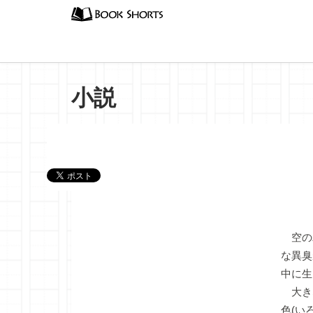
小説
『マル
空の
な異臭
中に生
大きな
色(い