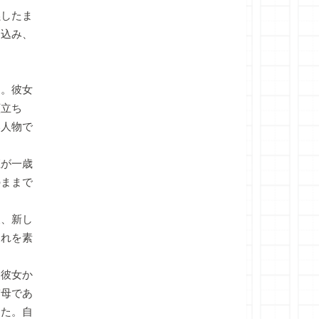
したま
し込み、
。彼女
顔立ち
い人物で
が一歳
のままで
、新し
それを素
彼女か
実母であ
った。自