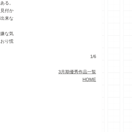
ある。
て見付か
が出来な
嫌な気
ており慌
1/6
3月期優秀作品一覧
HOME