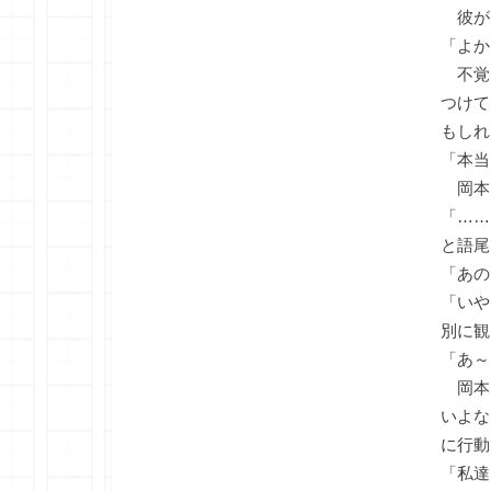
彼が
「よか
不覚
つけて
もしれ
「本当
岡本
「……
と語尾
「あの
「いや
別に観
「あ～
岡本
いよな
に行動
「私達