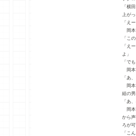
「横田
上がっ
「えー
岡本
「この
「えー
よ」
「でも
岡本
「あ、
岡本さ
組の男
「あ、
岡本
から声
ろが可
「こん