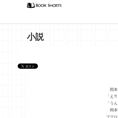
小説
『拡散
岡本
「え?!
「うん
岡本
プグロ