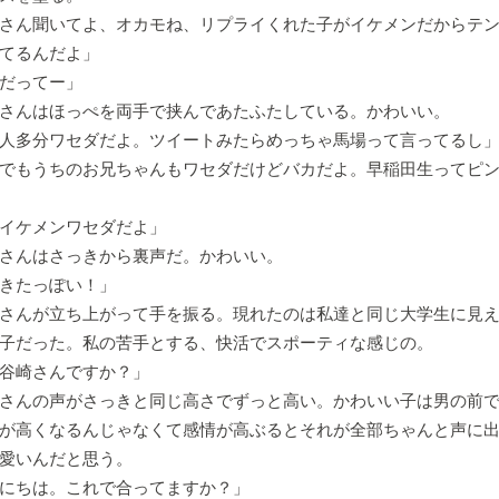
さん聞いてよ、オカモね、リプライくれた子がイケメンだからテ
てるんだよ」
だってー」
さんはほっぺを両手で挟んであたふたしている。かわいい。
人多分ワセダだよ。ツイートみたらめっちゃ馬場って言ってるし
でもうちのお兄ちゃんもワセダだけどバカだよ。早稲田生ってピ
イケメンワセダだよ」
さんはさっきから裏声だ。かわいい。
きたっぽい！」
んが立ち上がって手を振る。現れたのは私達と同じ大学生に見え
子だった。私の苦手とする、快活でスポーティな感じの。
谷崎さんですか？」
さんの声がさっきと同じ高さでずっと高い。かわいい子は男の前で
が高くなるんじゃなくて感情が高ぶるとそれが全部ちゃんと声に
愛いんだと思う。
にちは。これで合ってますか？」