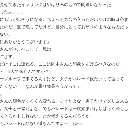
見せてきたイヤリングはやはり私のもので間違いなかった。
ったあ……」
にも涙が出そうになる。ちょっと気合の入ったお出かけの時は必ず
たのだ。髪で隠してたけど。自分にとってお守りのようなものだ
ない。
にありがとうございます」
さんがぺこぺこして、私は
ござす」
だけそこに連ねる。ここは岡本さんの印象をあげるべきなのだ。
～、3人で来たんですか？」
ーグループで来てるんすけど、女子がパレード観たいって言って
たくないし、なんか乗り物乗ろうかって」
」
さんの顔色がくるくる変わる。そうだよな、男子だけでグリム来る
。女子と一緒だよな。でもパレードは一度始まればしばらく続く
できるかもしれない、とか考えてるんだろうか。
もパレードは観ない派なんですよー、ねっ」