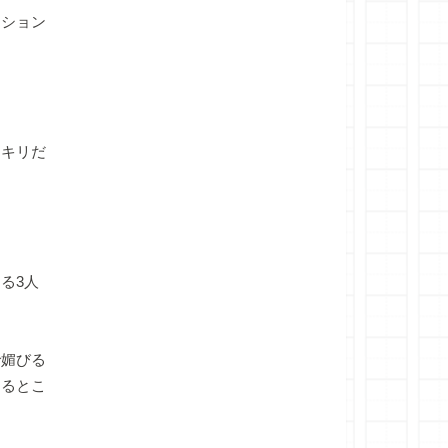
ンション
」
ンキリだ
る3人
媚びる
出るとこ