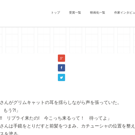
トップ
受賞一覧
映画化一覧
作家インタビ
する希望』渋澤怜（『灰かぶり』）
さんがグリムキャットの耳を揺らしながら声を張っていた。
 もう?!」
!! リプライ来たの! 今こっち来るって！ 待ってよ」
さんは手鏡をとりだすと前髪をつまみ、カチューシャの位置を整え
スを塗る。