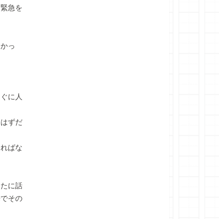
。緊急を
なかっ
すぐに人
はずだ
ればな
なたに話
来でその