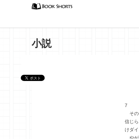
小説
『無題
7
その
信じら
けダイ
やが