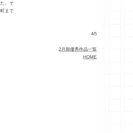
た。そ
を町まで
4/5
2月期優秀作品一覧
HOME