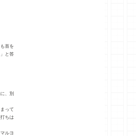
も首を
い」と答
に、別
まって
脈打ちは
マルヨ