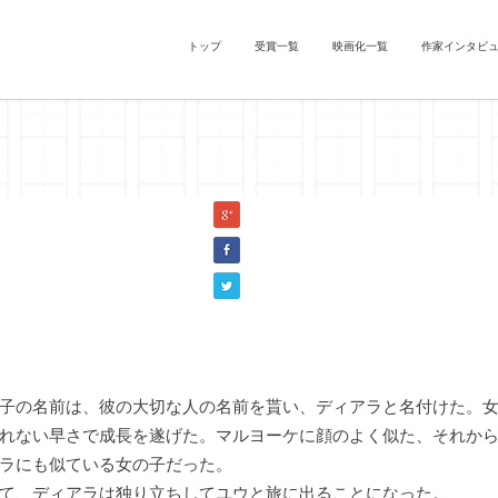
トップ
受賞一覧
映画化一覧
作家インタビ
』イワタツヨシ（『夢十夜』「第一夜」）
子の名前は、彼の大切な人の名前を貰い、ディアラと名付けた。女
れない早さで成長を遂げた。マルヨーケに顔のよく似た、それか
ラにも似ている女の子だった。
て、ディアラは独り立ちしてユウと旅に出ることになった。