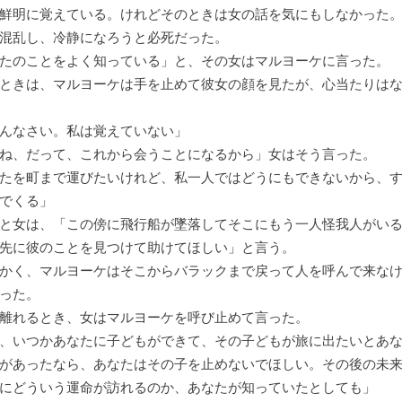
鮮明に覚えている。けれどそのときは女の話を気にもしなかった
混乱し、冷静になろうと必死だった。
たのことをよく知っている」と、その女はマルヨーケに言った。
ときは、マルヨーケは手を止めて彼女の顔を見たが、心当たりは
んなさい。私は覚えていない」
ね、だって、これから会うことになるから」女はそう言った。
たを町まで運びたいけれど、私一人ではどうにもできないから、
でくる」
と女は、「この傍に飛行船が墜落してそこにもう一人怪我人がいる
先に彼のことを見つけて助けてほしい」と言う。
かく、マルヨーケはそこからバラックまで戻って人を呼んで来なけ
った。
離れるとき、女はマルヨーケを呼び止めて言った。
、いつかあなたに子どもができて、その子どもが旅に出たいとあ
があったなら、あなたはその子を止めないでほしい。その後の未
にどういう運命が訪れるのか、あなたが知っていたとしても」