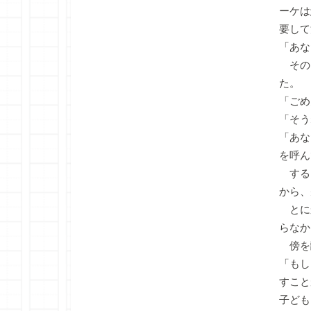
ーケは
要して
「あな
その
た。
「ごめ
「そう
「あな
を呼ん
する
から、
とに
らなか
傍を
「もし
すこと
子ども