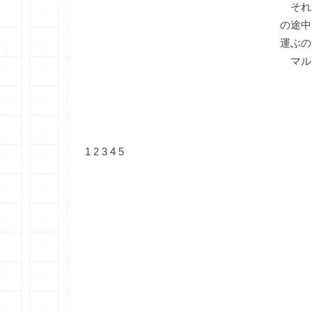
それ
の途中
運ぶの
マル
1
2
3
4
5