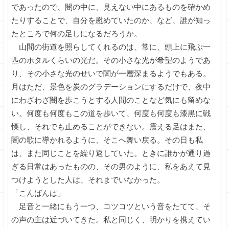
であったので、闇の中に、見えない中にあるものを確かめ
たりすることで、自分を慰めていたのか、など、誰が知っ
たところで何の足しになるだろうか。
山間の街道を照らしてくれるのは、常に、頭上に飛ぶ一
匹のホタルくらいの光だ。その小さな光が希望のようであ
り、その小さな光のせいで闇が一層深まるようでもある。
月はただ、景色を炭のグラデーションにするだけで、夜中
にわざわざ闇を歩こうとする人間のことなど気にも留めな
い。何度も何度もこの道を歩いて、何度も何度も漆黒に戦
慄し、それでも止めることができない。震える足はまた、
闇の歌に導かれるように、そこへ舞い戻る。その日も私
は、また同じことを繰り返していた。ときに誰かが通り過
ぎる日常はあったものの、その男のように、私をあえて見
つけようとした人は、それまでいなかった。
「こんばんは」
足音と一緒にもう一つ、コツコツという音をたてて、そ
の声の主は近づいてきた。私と同じく、明かりを携えてい