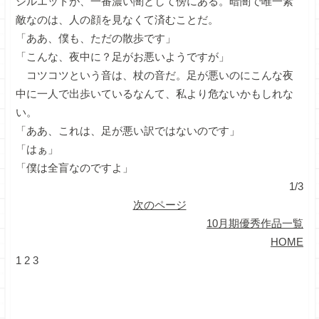
シルエットが、一番濃い闇として傍にある。暗闇で唯一素
敵なのは、人の顔を見なくて済むことだ。
「ああ、僕も、ただの散歩です」
「こんな、夜中に？足がお悪いようですが」
コツコツという音は、杖の音だ。足が悪いのにこんな夜
中に一人で出歩いているなんて、私より危ないかもしれな
い。
「ああ、これは、足が悪い訳ではないのです」
「はぁ」
「僕は全盲なのですよ」
1/3
次のページ
10月期優秀作品一覧
HOME
1
2
3