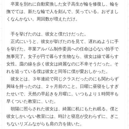
卒業を別れに自動変換した女子高生が輪を修復し、輪を
撫でては、新たな輪で人を刻んで、笑っている。おぞまし
くなんかない。周回数が増えただけ。
手を挙げたのは、彼女と僕だけだった。
正式にいうと、彼女が挙げたのを見て、遅れぬように手
を挙げた。卒業アルバム制作委員への任命は心ない拍手で
無事完了。女子が円で暮らす生物なら、彼女は線で暮らす
女性。靄の線を歩く彼女は綺麗なのに不幸そうだった。そ
れを追っている僕は彼女と同等に僕が愛おしかった。
彼女とは、３年連続で同じクラスだったのにも関わらず
興味を持ったのは、２ヶ月前のこと。日曜に昼寝をしすぎ
たせいで、天然の早起きを月曜に。いつもより１時間半も
早くついた教室に、いた。
朝陽に照らされた彼女は、綺麗に机にもたれ眠る。僕と
彼女しかいない教室には、時計と寝息が交わらずに、ぎこ
ちないリズムながらも肩の力を抜いた。