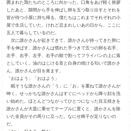
囲まれた鶏たちのところに向かった。口角をあげ軽く挨拶
したあと、隙間から手を伸ばし卵を五つ取り出すとそれを
皆が待つ小屋に持ち帰る。僕たちはこれまでそれぞれの小
屋で生活していた。けれど忌まわしいあの日から、ここに
五人で暮らしているのだ。
次に誰かさんが起きてきて、誰かさんが持ってきた卵に
手を伸ばす。誰かさんは慣れた手つきで五つの卵を右手、
左手、右手、左手、右手の順で割ってフライパンの上に落
としていく。油のはじける音と白身の焼ける匂いで誰かさ
ん、誰かさんが目を覚ます。
「おはよう」「おはよう」
眠そうな誰かさんの「う」に「お」を重ねて誰かさんが
呻く。せっかちな誰かさんはすぐにベッドから降り顔を洗
い始めた。ほとんどつながってひとつになった目玉焼きを
誰かさんが大皿に乗せてテーブルに置くと、誰かさんを除
いた全員がその周りに立った。なにせ椅子が足りないの
だ。