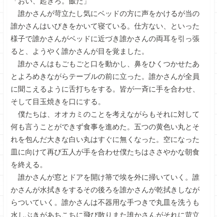
「おい、起きろ。飯だ」
誰かさんが苛立たし気にベッドの方に声をかけるが当の
誰かさんはいびきをかいて寝ている。仕方ない、といった
様子で誰かさんがベッドに近づき誰かさんの両耳を引っ張
ると、ようやく誰かさんが目を覚ました。
誰かさんはもごもごと口を動かし、鼻をひくつかせたあ
とよろめきながらテーブルの前に立った。誰かさんが全員
に聞こえるように舌打ちをする。皆が一斉に手を合わせ、
そして目玉焼きを口にする。
僕たちは、オオカミのことを考えながらもそれに対して
何も言うことができず食事を進めた。五つの黄色い丸とそ
れを包んだ大きな白い丸はすぐに無くなった。空になった
皿に向けて再び五人が手を合わせ僕たちはささやかな朝食
を終える。
誰かさんが窓とドアを開け箒で埃を外に掃いていく。誰
かさんが水拭きをするその後ろを誰かさんが乾拭きしなが
らついていく。誰かさんは不器用な手つきで丸皿を洗うも
水しぶきがあちこちに飛び散りまた誰かさんがそれに苛立