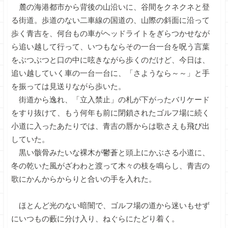
麓の海港都市から背後の山沿いに、谷間をクネクネと登
る街道。歩道のない二車線の国道の、山際の斜面に沿って
歩く青吉を、何台もの車がヘッドライトをぎらつかせなが
ら追い越して行って、いつもならその一台一台を呪う言葉
をぶつぶつと口の中に呟きながら歩くのだけど、今日は、
追い越していく車の一台一台に、「さようなら～～」と手
を振っては見送りながら歩いた。
街道から逸れ、「立入禁止」の札が下がったバリケード
をすり抜けて、もう何年も前に閉鎖されたゴルフ場に続く
小道に入ったあたりでは、青吉の唇からは歌さえも飛び出
していた。
黒い骸骨みたいな裸木が鬱蒼と頭上にかぶさる小道に、
冬の乾いた風がざわわと渡って木々の枝を鳴らし、青吉の
歌にかんからからりと合いの手を入れた。
ほとんど光のない暗闇で、ゴルフ場の道から迷いもせず
にいつもの藪に分け入り、ねぐらにたどり着く。