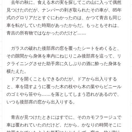
去年の秋に、食える木の実を探してこの山に入って偶然
見つけたのだが、ナンバーの剥ぎ取られたその車が、85年
式のグロリアだとすぐにわかったのは、かつて青吉も同じ
車を転がしていた時期があったからだ。もっともそれは、
青吉の所有物ではなかったのだけど……
ガラスの破れた後部席の窓を覆ったシートをめくると、
その隙間から身体を車内にねじりこみ後部席を這って、リ
クライニングさせた助手席に久しぶりの酒に酔った身体を
横たえた。
ドアを開くこともできるのだが、ドアから出入りする
と、車を隠すように覆った木の枝やら木の葉やらビニール
のゴミやら笹やら……を落としてしまう恐れがあるので、
いつも後部席の窓から出入りする。
青吉が見つけたときにはすでに、そのカモフラージュで
車は覆われていたのだけど、だから、かなりの時間そこに