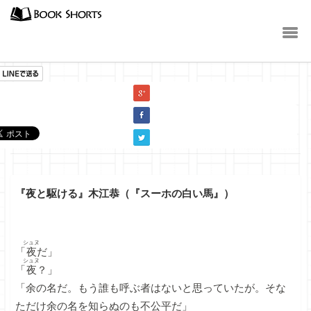
小説
『夜と駆ける』木江恭（『スーホの白い馬』）
シュヌ
「
夜
だ」
シュヌ
「
夜
？」
「余の名だ。もう誰も呼ぶ者はないと思っていたが。そな
ただけ余の名を知らぬのも不公平だ」