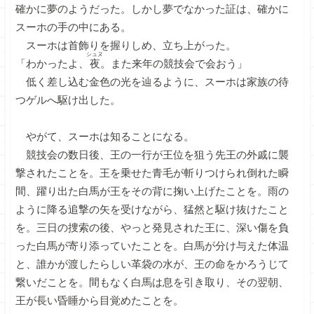
確かに夢のようだった。しかし夢でなかった証は、確かに
スーホの手の中にある。
スーホは首飾りを握りしめ、立ち上がった。
シュヌ
「わかったよ、
夜
。また来年の競技会で会おう」
低く差し込む金色の光を辿るように、スーホは家族の待
つゲルへ駆け出した。
やがて、スーホは知ることになる。
競技会の数日後、王の一行が王位を狙う先王の外戚に襲
撃されたことを。王を乗せた青毛が斬りつけられ倒れた瞬
間、躍り出た白馬が王をその背に掬い上げたことを。雨の
ように降る追撃の矢を受けながら、猛然と駆け抜けたこと
を。三日の捜索の後、やっと発見された王に、深い傷を負
った白馬が寄り添っていたことを。白馬が分け与えた体温
と、誰かが渡したらしい革袋の水が、王の命をかろうじて
繋いだことを。間もなく白馬は息を引き取り、その翌朝、
王が長い昏睡から目覚めたことを。