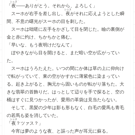
シュヌ
「
夜
――ありがとう。それから、よろしく」
シュヌ
スーホが右手を差し出し、
夜
がそれに応えようとした瞬
間、不意の曙光がスーホの目を刺した。
スーホは咄嗟に左手をかざして目を閉じた。瞼の裏側が
金と赤に灼け、ちかちかと痛む。
「早いな、もう夜明けだなんて」
ぼやきながら目を開けると、まだ暗い空が広がってい
た。
スーホはうろたえた。いつの間にか体は草の上に仰向け
で転がっていて、東の空がかすかに薄紫色に染まってい
る。起き上がると、胸元から固いものが転がり落ちた。大
きな翡翠の首飾りだ。はっとして辺りを手で探ると、空の
桶はすぐに見つかったが、愛用の革袋は見当たらない。
そして、黒髪の少年は影も形もなく、白毛の愛馬も青毛
の若馬も姿を消していた。
シュヌ
「
夜
？ツァス？」
今宵は夢のような夜、と謳った声が耳元に蘇る。