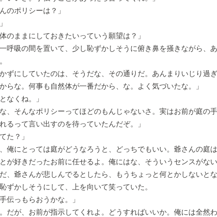
んのポリシーは？」
」
体のままにしておきたいっていう願望は？」
一呼吸の間を置いて、少し恥ずかしそうに俯き鼻を掻きながら、あ
。
かずにしていたのは、そうだな、その通りだ。あんまりいじり過
からな。何事も自然体が一番だから、な。よく気づいたな。」
となくね。」
な、そんなポリシーってほどのもんじゃないさ。実はお前が庭の
れるって言い出すのを待っていたんだぞ。」
てた？」
、俺にとっては庭がどうなろうと、どっちでもいい。爺さんの庭
とが好きだったお前に任せるよ。俺にはな、そういうセンスがな
だ、爺さんが悲しんでるとしたら、もうちょっと何とかしないと
恥ずかしそうにして、上を向いて笑っていた。
手伝っもらおうかな。」
。だが、お前が指示してくれよ。どうすればいいか。俺には全然