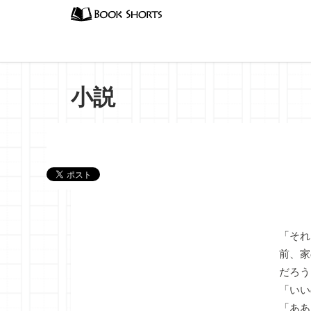
小説
『透鳥
「それ
前、家
だろう
「いい
「ああ