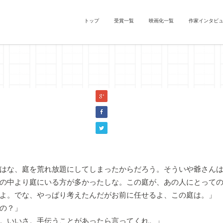
トップ
受賞一覧
映画化一覧
作家インタビ
』生沼資康(『ナイチンゲール』)
はな、庭を荒れ放題にしてしまったからだろう。そういや爺さん
の中より庭にいる方が多かったしな。この庭が、あの人にとって
よ。でな、やっぱり考えたんだがお前に任せるよ、この庭は。」
の？」
。いいさ。手伝うことがあったら言ってくれ。」