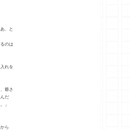
あ、と
ぎるのは
手入れを
は、爺さ
いんだ
な。」
わから