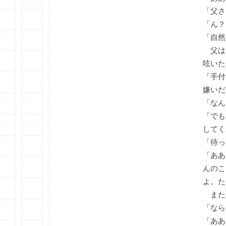
「父さ
「ん？
「自然
父は
呟いた
「手付
嫌いだ
「なん
「でも
してく
「待っ
「ああ
んのこ
よ。た
また
「なら
「ああ