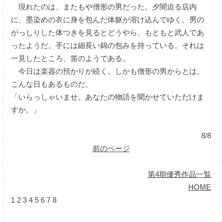
現れたのは、またもや僧形の男だった。夕闇迫る店内
に、墨染めの衣に身を包んだ体躯が溶け込んでゆく。男の
がっしりした体つきを見るとどうやら、もともと武人であ
ったようだ。手には細長い錦の包みを持っている。それは
一見したところ、笛のようである。
今日は楽器の預かりが続く。しかも僧形の男からとは。
こんな日もあるものだ。
「いらっしゃいませ。あなたの物語を聞かせていただけま
すか。」
8/8
前のページ
第4期優秀作品一覧
HOME
1
2
3
4
5
6
7
8