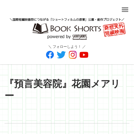
＼ フォローしよう！ ／
『預言美容院』花園メアリ
ー