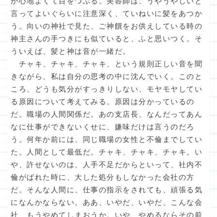
が心地よくて目をつぶる。美容師は、うやうやしいと
言ってよいぐらいに注意深く、ていねいに髪をあつか
う。向いの神社で見た、ご神饌をお供えしている時の
神主さんの手つきにも似ていると、ふと思いつく。そ
ういえば、髪と神は音が一緒だ。
チャキ、チャキ、チャキ、という規則正しい音を聞
きながら、私は自分の思考の中に沈んでいく。このと
ころ、どうも気分がすっきりしない、モヤモヤしてい
る原因について考えてみる。原因は分かっているの
だ。職場の人間関係だ。あの支店長、なんだってあん
なに仕事ができないくせに、嫌味だけは言うのだろ
う。何年か前には、同じ職場の女性と不倫までしてい
た。人間として最低だ。チャキ、チャキ、チャキ。い
や、許せないのは、人手不足だからといって、社内不
倫がばれた時に、大した処分もしなかった会社の方
だ。そんな人間に、仕事の指示をされても、頑張る気
になんかならない。ああ、いやだ、いやだ、こんな会
社、もうやめてしまおうか。いや、やめるならその前