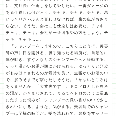
に、支店長に仕返しをしてやりたい。一番ダメージの
ある仕返しは何だろう。チャキ、チャキ、チャキ。思
いっきりぎゃふんと言わせなければ、腹の虫がおさま
らない。そうだ、会社にも仕返しは必要だ。チャキ、
チャキ、チャキ。会社が一番困るやめ方をしよう。チ
ャキ、チャキ……。
「シャンプーをしますので、こちらにどうぞ」美容
師の声に目を開ける。勝手知ったる場所だ。自動的に
体が動き、すぐとなりのシャンプー台へと移動する。
そっと温かいお湯が頭にかけられる。ゆっくりと頭皮
がもみほぐされるのが気持ち良い。生暖かいお湯の中
で、脳みそまでが溶けだしそうだ。「かゆいところは
ありませんか」「大丈夫です」。ドロドロとした思考
の沼が、かきまわされて、まるでヘドロのように沼底
にたまった恨みが、シャンプーの良い香りの中で少し
きれいになる。ような、気がする。美容院でのシャン
プーは至福の時間だ。髪を洗われて、頭皮をマッサー