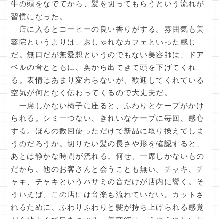
牛の頭をなでてから、髪を切ってもらうという流れが
習慣になった。
店に入るとコーヒーの良い香りがする。雰囲気も美
容院というよりは、おしゃれなカフェといった感じ
だ。無口だが無愛想というのでもない美容師は、ドア
ベルの音とともに、奥から出てきて頭を下げてくれ
る。表情はあまり変わらないが、歓迎してくれている
空気が何となく伝わってくるので大丈夫だ。
一席しかない椅子に座ると、ふわりとケープがかけ
られる。シミ一つない、きれいなケープに毎回、感心
する。ほんの数回使っただけで新品に取り換えてしま
うのだろうか。切りたい髪の長さや形を確認すると、
あとは静かな時間が流れる。何せ、一席しかないもの
だから、他のお客さんと会うことも無い。チャキ、チ
ャキ、チャキというハサミの音だけが店内に響く。そ
ういえば、この店には音楽も流れていない。カットさ
れるために、ふわりふわりと髪が持ち上げられる感覚