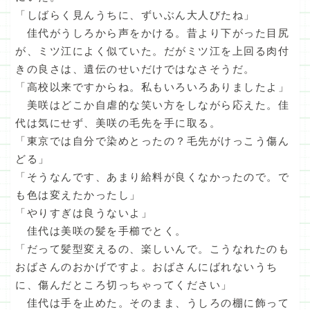
「しばらく見んうちに、ずいぶん大人びたね」
佳代がうしろから声をかける。昔より下がった目尻
が、ミツ江によく似ていた。だがミツ江を上回る肉付
きの良さは、遺伝のせいだけではなさそうだ。
「高校以来ですからね。私もいろいろありましたよ」
美咲はどこか自虐的な笑い方をしながら応えた。佳
代は気にせず、美咲の毛先を手に取る。
「東京では自分で染めとったの？毛先がけっこう傷ん
どる」
「そうなんです、あまり給料が良くなかったので。で
も色は変えたかったし」
「やりすぎは良うないよ」
佳代は美咲の髪を手櫛でとく。
「だって髪型変えるの、楽しいんで。こうなれたのも
おばさんのおかげですよ。おばさんにばれないうち
に、傷んだところ切っちゃってください」
佳代は手を止めた。そのまま、うしろの棚に飾って