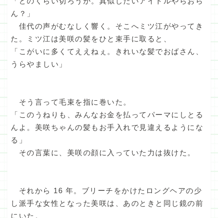
「どのくらい切ろうか。真似したいアイドルやらおら
ん？」
佳代の声がむなしく響く。そこへミツ江がやってき
た。ミツ江は美咲の髪をひと束手に取ると、
「こがいに多くてええねぇ。きれいな髪でおばさん、
うらやましい」
そう言って毛束を指に巻いた。
「このうねりも、みんなお金を払ってパーマにしとる
んよ。美咲ちゃんの髪もお手入れで見違えるようにな
る」
その言葉に、美咲の顔に入っていた力は抜けた。
それから 16 年。ブリーチをかけたロングヘアの少
し派手な女性となった美咲は、あのときと同じ鏡の前
にいた。