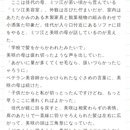
ここは佳代の母、ミツ江が若い頃から営んでいる
「ミツ江美容室」。外観は古びた佇まいだが、室内は
あたたかみのある木製家具と観葉植物の組み合わせで
小洒落た印象だ。佳代が入り口付近にあるソファに目
をやると、ミツ江と美咲の母が話しているのが見え
た。
「学校で髪をからかわれたみたいで」
美咲の母は疲れ切ったような声を出していた。
「あがいに量が多くてくせ毛なら、扱いづらかったじ
ゃろうに」
ベテラン美容師からかけられたなぐさめの言葉に、美
咲の母は続けた。
「子供だからと私が切っとったんですけどね、もっと
早うここに連れくればよかった」
佳代が鏡に目を戻すと、美咲は相変わらずの表情。
肩のあたりで一直線に切りそろえられた髪は左右に広
がって、美咲の頭は三角形になっていた。