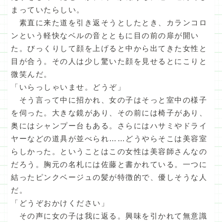
まっていたらしい。
素直に来た道を引き返そうとしたとき、カランコロ
ンという軽快なベルの音とともに目の前の扉が開い
た。びっくりして顔を上げると中から出てきた女性と
目が合う。その人は少し驚いた顔を見せるとにこりと
微笑んだ。
「いらっしゃいませ。どうぞ」
そう言って中に招かれ、女の子はそっと室中の様子
を伺った。大きな鏡があり、その前には椅子があり、
奥にはシャンプー台もある。さらにはハサミやドライ
ヤーなどの道具が並べられ……どうやらそこは美容室
らしかった。ということはこの女性は美容師さんなの
だろう。胸元の名札には佐藤と書かれている。一つに
結ったピンクベージュの髪が特徴的で、優しそうな人
だ。
「どうぞおかけください」
その声に女の子は我に返る。興味を引かれて無意識