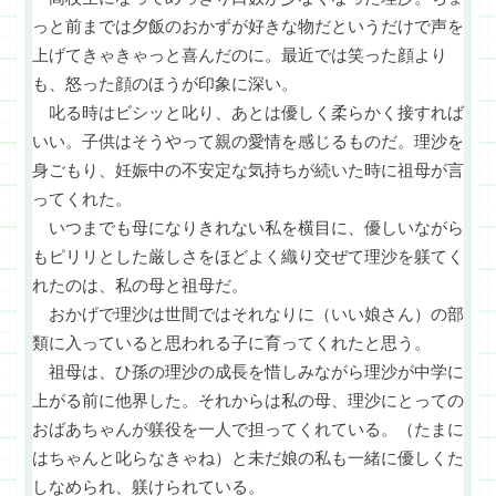
っと前までは夕飯のおかずが好きな物だというだけで声を
上げてきゃきゃっと喜んだのに。最近では笑った顔より
も、怒った顔のほうが印象に深い。
叱る時はビシッと叱り、あとは優しく柔らかく接すれば
いい。子供はそうやって親の愛情を感じるものだ。理沙を
身ごもり、妊娠中の不安定な気持ちが続いた時に祖母が言
ってくれた。
いつまでも母になりきれない私を横目に、優しいながら
もピリリとした厳しさをほどよく織り交ぜて理沙を躾てく
れたのは、私の母と祖母だ。
おかげで理沙は世間ではそれなりに（いい娘さん）の部
類に入っていると思われる子に育ってくれたと思う。
祖母は、ひ孫の理沙の成長を惜しみながら理沙が中学に
上がる前に他界した。それからは私の母、理沙にとっての
おばあちゃんが躾役を一人で担ってくれている。（たまに
はちゃんと叱らなきゃね）と未だ娘の私も一緒に優しくた
しなめられ、躾けられている。