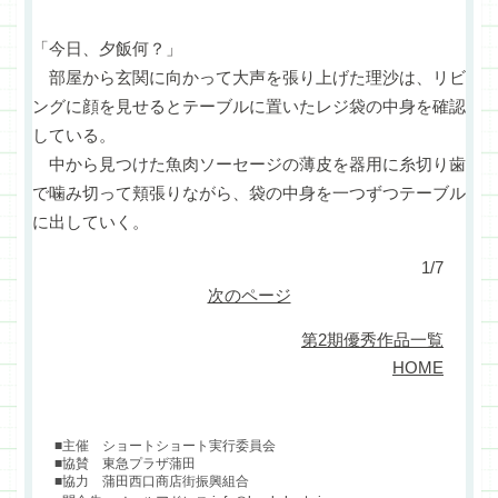
「今日、夕飯何？」
部屋から玄関に向かって大声を張り上げた理沙は、リビ
ングに顔を見せるとテーブルに置いたレジ袋の中身を確認
している。
中から見つけた魚肉ソーセージの薄皮を器用に糸切り歯
で噛み切って頬張りながら、袋の中身を一つずつテーブル
に出していく。
1/7
次のページ
第2期優秀作品一覧
HOME
■主催 ショートショート実行委員会
■協賛 東急プラザ蒲田
■協力 蒲田西口商店街振興組合