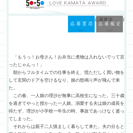
応募要項
応募
「もうっ！お母さん！お弁当に煮物は入れないでって言
ったじゃんっ！」
朝からフルタイムでの仕事を終え、慌ただしく買い物を
して玄関のドアを空けるなり、娘の怒鳴り声が飛んで来
た。
この春、一人娘の理沙が無事に高校生になった。三十歳
を過ぎてやっと授かった一人娘。溺愛する夫は娘の成長を
待たず、理沙が小学校一年生の時、事故であっけなく逝っ
てしまった。
それからは親子二人慎ましく暮らして来た。夫の分もと