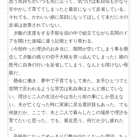
思う気持ちがいつも先に立って、気づけば私自信もかなり
甘やかして育ててしまったと最近になって反省している。
それでも、かわいい娘に笑顔になってほしくて未だにその
反省は改善されていない。
夕飯の支度をする手順を頭の中で組立てながら玄関のド
アを開けた途端に違う記憶とすり替わる。
（今朝作った理沙のお弁当に、隙間が空いてしまう事を懸
念して夕飯の残りの切干大根を突っ込んでしまった）娘の
怒号に自身の行いを反省してしまう。なんとも情けない母
親だ。
懸命に働き、夢中で子育てをして来た。女手ひとつでと
世間で言われるような苦労は私自身ほとんど感じていな
い。理沙と二人の生活が今は当たり前の事にしか思えな
い。夫が亡くなった時に実家に戻る選択肢もあった。でも
何故だか、ここで、夫と二人で暮らしたこの場所で理沙を
育てたいと思った。でも、最近思う。何だか少し疲れた
と。
高校生になってめっきり口数が少なくなった理沙。ちょ