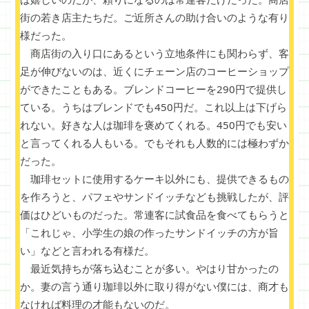
街の若き店主たちだ。ご近所さんの助け合いのような有り
様だった。
商店街の入り口にあるという立地条件にも関わらず、客
足が伸びないのは、近くにチェーン店のコーヒーショップ
ができたこともある。ブレンドコーヒーを290円で提供し
ている。うちはブレンドでも450円だ。これ以上は下げら
れない。好きな人は珈琲を褒めてくれる。450円でも安い
と言ってくれる人もいる。でもそれも人数的には極わずか
だった。
珈琲セットに使用するケーキ以外にも、提供できるもの
を作ろうと、パフェやサンドイッチなども挑戦したが、評
価はひどいものだった。常連客に試食品を食べてもらうと
「これじゃ、小学生の娘の作ったサンドイッチの方が旨
い」などと言われる有様だ。
最近気持ちが落ち込むことが多い。やはり甘かったの
か。妻の言う通り珈琲以外に取り得がない僕には、商才も
なければ料理の才能もないのだ。