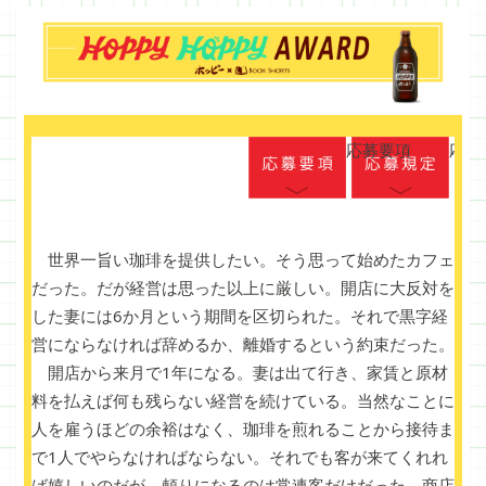
応募要項
応募
世界一旨い珈琲を提供したい。そう思って始めたカフェ
だった。だが経営は思った以上に厳しい。開店に大反対を
した妻には6か月という期間を区切られた。それで黒字経
営にならなければ辞めるか、離婚するという約束だった。
開店から来月で1年になる。妻は出て行き、家賃と原材
料を払えば何も残らない経営を続けている。当然なことに
人を雇うほどの余裕はなく、珈琲を煎れることから接待ま
で1人でやらなければならない。それでも客が来てくれれ
ば嬉しいのだが、頼りになるのは常連客だけだった。商店