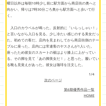
曜日以外は毎朝10時少し前に駅方面から商店街の奥へと
向かい、帰りは7時30分ごろ奥から駅方面へと歩いて行
く。
入口のカウベルが鳴った。反射的に「いらっしゃい！」
と言いながら入口を見る。少し冷たい感じのする美女だっ
た。初めての客だ。店内を見まわしてから商店街側のテー
ブルに座った。店内には常連客のヤスさんが1人いた。
座ったため彼女のスカートの裾はより膝上に上がってい
る。その脚を見て「あの脚美女だ！」と思った。履いてい
る靴も見覚えがあった。彼女は珈琲を注文した。
1/4
次のページ
第6期優秀作品一覧
HOME