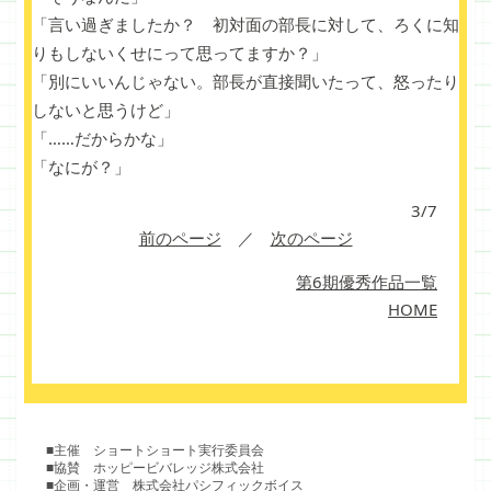
「言い過ぎましたか？ 初対面の部長に対して、ろくに知
りもしないくせにって思ってますか？」
「別にいいんじゃない。部長が直接聞いたって、怒ったり
しないと思うけど」
「……だからかな」
「なにが？」
3/7
前のページ
／
次のページ
第6期優秀作品一覧
HOME
■主催 ショートショート実行委員会
■協賛 ホッピービバレッジ株式会社
■企画・運営 株式会社パシフィックボイス