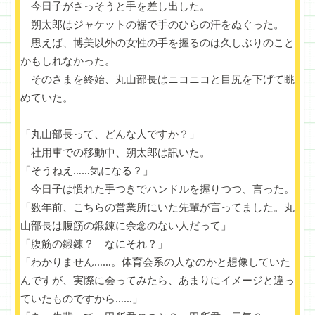
今日子がさっそうと手を差し出した。
朔太郎はジャケットの裾で手のひらの汗をぬぐった。
思えば、博美以外の女性の手を握るのは久しぶりのこと
かもしれなかった。
そのさまを終始、丸山部長はニコニコと目尻を下げて眺
めていた。
「丸山部長って、どんな人ですか？」
社用車での移動中、朔太郎は訊いた。
「そうねえ……気になる？」
今日子は慣れた手つきでハンドルを握りつつ、言った。
「数年前、こちらの営業所にいた先輩が言ってました。丸
山部長は腹筋の鍛錬に余念のない人だって」
「腹筋の鍛錬？ なにそれ？」
「わかりません……。体育会系の人なのかと想像していた
んですが、実際に会ってみたら、あまりにイメージと違っ
ていたものですから……」