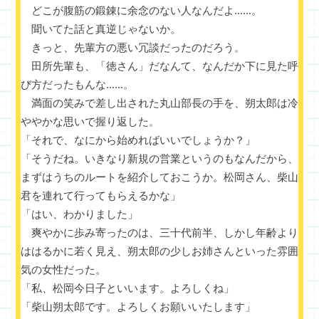
どこが腹筋の鍛錬に余念のない人なんだよ……。
聞いてた話と真逆じゃないか。
きっと、先輩方の悪い冗談だったのだろう。
田所先輩も、「徳さん」だなんて、なんだか下に見た呼
び方だったもんな……。
満面の笑みで差し出された丸山部長の手を、朔太郎は冷
ややかな思いで握り返した。
「それで、なにから始めればいいでしょうか？」
「そうだね。いきなり新規の営業というのもなんだから、
まずはうちのルートを紹介しておこうか。松岡さん、柴山
君を連れて行ってもらえるかな」
「はい、わかりました」
爽やかに歩み寄ったのは、三十代前半、しかし年齢より
ははるかに若く見え、朔太郎の少しお姉さんといった雰囲
気の女性だった。
「私、松岡今日子といいます。よろしくね」
「柴山朔太郎です。よろしくお願いいたします」