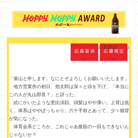
応募要項
応募
「柴山と申します。なにとぞよろしくお願いいたします」
地方営業所の初日、朔太郎は深々と頭を下げ、「本当に
この人が丸山部長？」と訝った。
絵にかいたような恵比須顔。頭髪はやや薄い。上背は低
く、体系はややぽっちゃり。六十手前とあって、少々猫背
が気になった。
体育会系どころか、これじゃあ腹筋の一回もできないん
じゃないか？