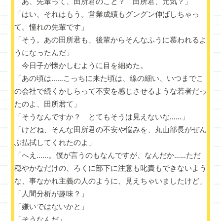
「あ、先輩って、田所君のこと？ 田所君、元気？」
「はい、それはもう。営業成績もグングン伸ばしちゃっ
て。憧れの先輩です」
「そう。あの田所君も、後輩からそんなふうに慕われるよ
うになったんだ」
今日子が懐かしむように目を細めた。
「あの頃は……こっちに来た頃は、線の細い、いつまでこ
の会社で続くかしらって不安を感じさせるような若者だっ
たのよ、田所君て」
「そうなんですか？ とてもそうは見えないな……」
「けどね、そんな田所君の不安や悩みを、丸山部長がぜん
ぶ払拭してくれたのよ」
「へえ……。僕が言うのもなんですが、なんだか……ただ
穏やかなだけの、ろくに部下に注意も叱責もできないよう
な、事なかれ主義の人のように、見えちゃいましたけど」
「人間分析が趣味？」
「嫌いではないかと」
「そうなんだ」