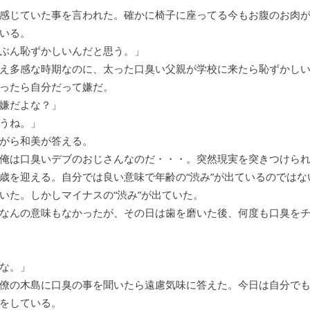
感じていた事を言われた。確かに椅子に座ってる今もお腹のお肉が
いる。
ぶん恥ずかしいんだと思う。」
え多感な時期なのに、太った口臭い父親が学校に来たら恥ずかしい
ったら自分だって嫌だ。
嫌だよな？」
うね。」
がら和美が答える。
俺は口臭いデブのおじさんなのだ・・・。突然現実を突きつけられ
歳を迎える。自分では良い意味で年齢の“渋み”が出ているのではな
いた。しかしマイナスの“渋み”が出ていた。
なんの意味もなかったが、その日は歯を磨いた後、何度も口臭をチ
な。」
僚の木島に口臭の事を聞いたら遠慮気味に答えた。今日は自分でも
をしている。