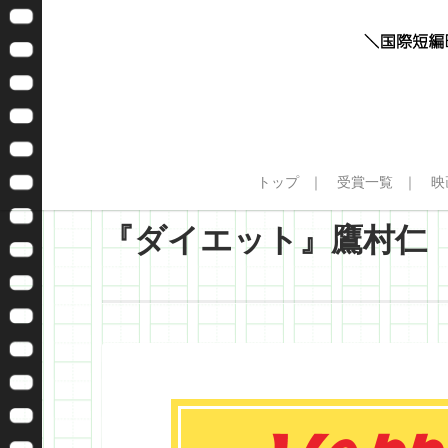
トップ
受賞一覧
映
『ダイエット』鷹村仁