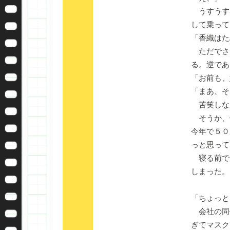
うすうす
して乗って
「香織はた
ただでさ
る。逆であ
「お前も、
「まあ、そ
苦笑しな
そうか、
今年で５０
っと思って
寝る前で
しまった。
「ちょっと
会社の同
ぎてマスク