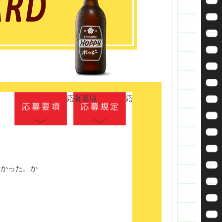
応募要項
応募規定
かった。か