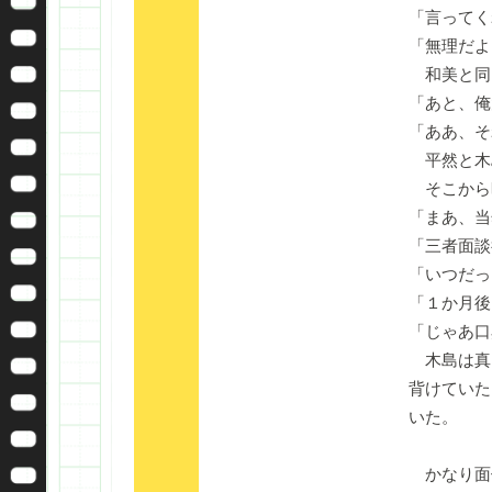
「言ってく
「無理だよ
和美と同
「あと、俺
「ああ、そ
平然と木
そこから
「まあ、当
「三者面談
「いつだっ
「１か月後
「じゃあ口
木島は真
背けていた
いた。
かなり面