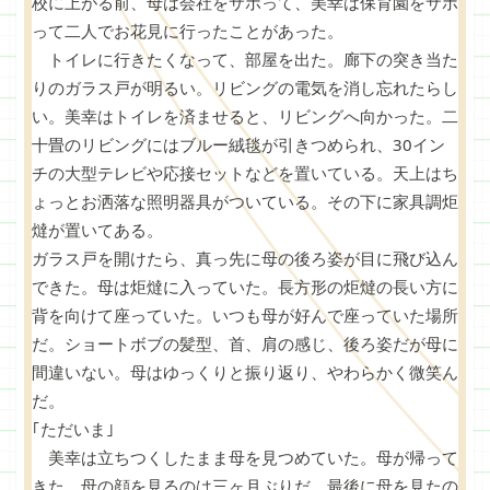
校に上がる前、母は会社をサボって、美幸は保育園をサボ
って二人でお花見に行ったことがあった。
トイレに行きたくなって、部屋を出た。廊下の突き当た
りのガラス戸が明るい。リビングの電気を消し忘れたらし
い。美幸はトイレを済ませると、リビングへ向かった。二
十畳のリビングにはブルー絨毯が引きつめられ、30イン
チの大型テレビや応接セットなどを置いている。天上はち
ょっとお洒落な照明器具がついている。その下に家具調炬
燵が置いてある。
ガラス戸を開けたら、真っ先に母の後ろ姿が目に飛び込ん
できた。母は炬燵に入っていた。長方形の炬燵の長い方に
背を向けて座っていた。いつも母が好んで座っていた場所
だ。ショートボブの髪型、首、肩の感じ、後ろ姿だが母に
間違いない。母はゆっくりと振り返り、やわらかく微笑ん
だ。
｢ただいま｣
美幸は立ちつくしたまま母を見つめていた。母が帰って
きた。母の顔を見るのは三ヶ月ぶりだ。最後に母を見たの