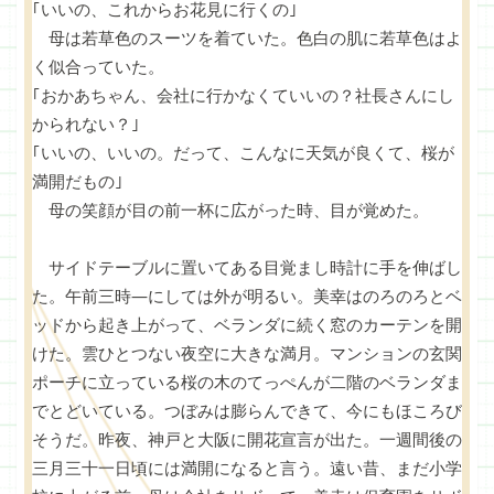
｢いいの、これからお花見に行くの｣
母は若草色のスーツを着ていた。色白の肌に若草色はよ
く似合っていた。
｢おかあちゃん、会社に行かなくていいの？社長さんにし
かられない？｣
｢いいの、いいの。だって、こんなに天気が良くて、桜が
満開だもの｣
母の笑顔が目の前一杯に広がった時、目が覚めた。
サイドテーブルに置いてある目覚まし時計に手を伸ばし
た。午前三時―にしては外が明るい。美幸はのろのろとベ
ッドから起き上がって、ベランダに続く窓のカーテンを開
けた。雲ひとつない夜空に大きな満月。マンションの玄関
ポーチに立っている桜の木のてっぺんが二階のベランダま
でとどいている。つぼみは膨らんできて、今にもほころび
そうだ。昨夜、神戸と大阪に開花宣言が出た。一週間後の
三月三十一日頃には満開になると言う。遠い昔、まだ小学