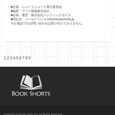
■主催 ショートショート実行委員会
■協賛 アース製薬株式会社
■企画・運営 株式会社パシフィックボイス
■問合先 メールアドレス
info＠bookshorts.jp
※お電話でのお問い合わせは受け付けておりません。
1
2
3
4
5
6
7
8
9
Copyright © Pacific Voice Inc. All Rights Reserved.