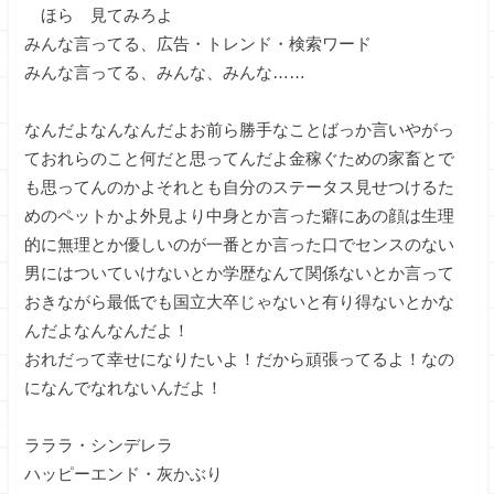
ほら 見てみろよ
みんな言ってる、広告・トレンド・検索ワード
みんな言ってる、みんな、みんな……
なんだよなんなんだよお前ら勝手なことばっか言いやがっ
ておれらのこと何だと思ってんだよ金稼ぐための家畜とで
も思ってんのかよそれとも自分のステータス見せつけるた
めのペットかよ外見より中身とか言った癖にあの顔は生理
的に無理とか優しいのが一番とか言った口でセンスのない
男にはついていけないとか学歴なんて関係ないとか言って
おきながら最低でも国立大卒じゃないと有り得ないとかな
んだよなんなんだよ！
おれだって幸せになりたいよ！だから頑張ってるよ！なの
になんでなれないんだよ！
ラララ・シンデレラ
ハッピーエンド・灰かぶり