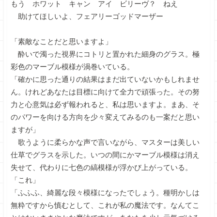
もう ホワット キャン アイ ビリーヴ？ ねえ
助けてほしいよ、フェアリーゴッドマーザー
「素敵なことだと思いますよ」
酔いで濁った視界にコトリと置かれた細身のグラス。極
彩色のマーブル模様が渦巻いている。
「確かに思った通りの結果はまだ出ていないかもしれませ
ん。けれどあなたは目標に向けて全力で頑張った。その努
力と心意気は必ず報われると、私は思いますよ。まあ、そ
のパワーを向ける方向を少々変えてみるのも一案だと思い
ますが」
歌うように柔らかな声で言いながら、マスターは美しい
仕草でグラスを示した。いつの間にかマーブル模様は消え
失せて、代わりに七色の縞模様が浮かび上がっている。
「これ」
「ふふふ、綺麗な段々模様になったでしょう。種明かしは
無粋ですから慎むとして、これが私の魔法です。なんてこ