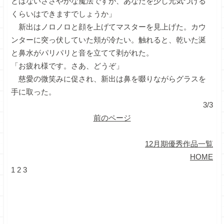
とはないささやかな魔法ですが、あなたを少し元気づける
くらいはできますでしょうか」
新出はノロノロと顔を上げてマスターを見上げた。カウ
ンターに突っ伏していた頬が冷たい。触れると、乾いた涎
と鼻水がパリパリと音を立てて剥がれた。
「お疲れ様です。さあ、どうぞ」
慈愛の微笑みに促され、新出は鼻を啜りながらグラスを
手に取った。
3/3
前のページ
12月期優秀作品一覧
HOME
1
2
3