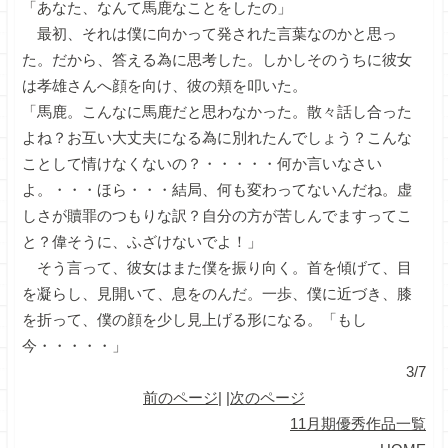
「あなた、なんて馬鹿なことをしたの」
最初、それは僕に向かって発された言葉なのかと思っ
た。だから、答える為に思考した。しかしそのうちに彼女
は孝雄さんへ顔を向け、彼の頬を叩いた。
「馬鹿。こんなに馬鹿だと思わなかった。散々話し合った
よね？お互い大丈夫になる為に別れたんでしょう？こんな
ことして情けなくないの？・・・・・何か言いなさい
よ。・・・ほら・・・結局、何も変わってないんだね。虚
しさが贖罪のつもりな訳？自分の方が苦しんでますってこ
と？偉そうに、ふざけないでよ！」
そう言って、彼女はまた僕を振り向く。首を傾げて、目
を凝らし、見開いて、息をのんだ。一歩、僕に近づき、膝
を折って、僕の顔を少し見上げる形になる。「もし
今・・・・・」
3/7
前のページ
| |
次のページ
11月期優秀作品一覧