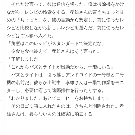
それだけ言って、彼は通信を切った。僕は掃除機をかけ
ながら、レシピの検索をする。孝雄さんの言うちょっと甘
めの「ちょっと」を、彼の言動から想定し、前に使ったレ
シピと比較しながら新しいレシピを選んだ。前に使ったレ
シピはごみ箱へ入れた。
「角煮はこのレシピがスタンダードで決定だな」
夕食を食べ終えて、孝雄さんはそう言った。
「了解しました」
「これからバズとライトが出勤だから、一階にいる」
バズとライトは、引っ越しアンドロイドの一号機と二号
機の名前だ。彼らが出勤中、孝雄さんは一階で作業をモニ
ターし、必要に応じて遠隔操作を行ったりする。
「わかりました。あとでコーヒーをお持ちします」
その日ゴミ箱に入れたものは、きちんと削除された。孝
雄さんは、要らないものは確実に消去する。