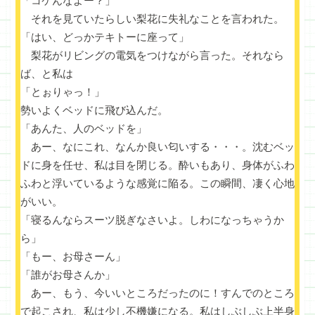
「コケんなよー？」
それを見ていたらしい梨花に失礼なことを言われた。
「はい、どっかテキトーに座って」
梨花がリビングの電気をつけながら言った。それなら
ば、と私は
「とぉりゃっ！」
勢いよくベッドに飛び込んだ。
「あんた、人のベッドを」
あー、なにこれ、なんか良い匂いする・・・。沈むベッ
ドに身を任せ、私は目を閉じる。酔いもあり、身体がふわ
ふわと浮いているような感覚に陥る。この瞬間、凄く心地
がいい。
「寝るんならスーツ脱ぎなさいよ。しわになっちゃうか
ら」
「もー、お母さーん」
「誰がお母さんか」
あー、もう、今いいところだったのに！すんでのところ
で起こされ、私は少し不機嫌になる。私はしぶしぶ上半身