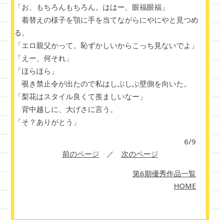
「お、もちろんもちろん。ははー、眼福眼福」
着替えの様子を顎に手を当てながらにやにやと見つめ
る。
「エロ親父かって。恥ずかしいからこっち見ないでよ」
「えー、何それ」
「ほらほら」
覗き禁止令が出たので私はしぶしぶ壁側を向いた。
「梨花はスタイル良くて羨ましいなー」
背中越しに、大げさに言う。
「そ？ありがとう」
6/9
前のページ
／
次のページ
第6期優秀作品一覧
HOME