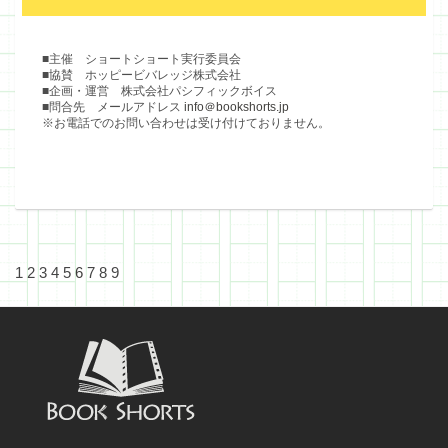
■主催 ショートショート実行委員会
■協賛 ホッピービバレッジ株式会社
■企画・運営 株式会社パシフィックボイス
■問合先 メールアドレス
info＠bookshorts.jp
※お電話でのお問い合わせは受け付けておりません。
1
2
3
4
5
6
7
8
9