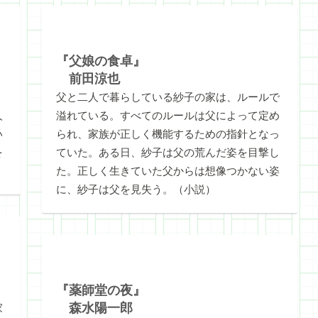
『父娘の食卓』
前田涼也
う
父と二人で暮らしている紗子の家は、ルールで
人
溢れている。すべてのルールは父によって定め
い
られ、家族が正しく機能するための指針となっ
を
ていた。ある日、紗子は父の荒んだ姿を目撃し
）
た。正しく生きていた父からは想像つかない姿
に、紗子は父を見失う。（小説）
『薬師堂の夜』
森水陽一郎
家